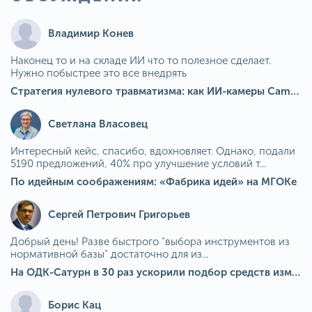
Владимир Конев
Наконец то и на складе ИИ что то полезное сделает.
Нужно побыстрее это все внедрять
Стратегия нулевого травматизма: как ИИ-камеры Camkord снижают риск наезда на пешехода при работе на погрузчике
Светлана Власовец
Интересный кейс, спасибо, вдохновляет. Однако, подали
5190 предложений, 40% про улучшение условий т...
По идейным соображениям: «Фабрика идей» на МГОКе
Сергей Петрович Григорьев
Добрый день! Разве быстрого "выбора инструментов из
нормативной базы" достаточно для из...
На ОДК-Сатурн в 30 раз ускорили подбор средств измерения для контроля качества продукции
Борис Кац