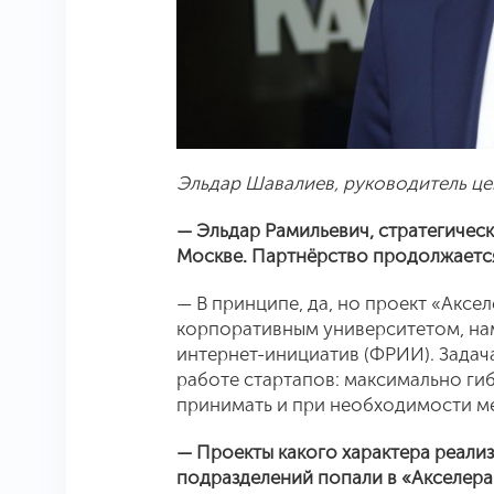
Эльдар Шавалиев, руководитель 
— Эльдар Рамильевич, стратегичес
Москве. Партнёрство продолжаетс
— В принципе, да, но проект «Аксе
корпоративным университетом, на
интернет-инициатив (ФРИИ). Задача
работе стартапов: максимально ги
принимать и при необходимости ме
— Проекты какого характера реали
подразделений попали в «Акселер