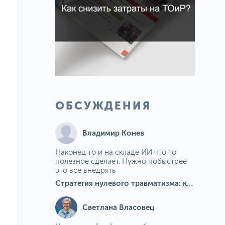
ОБСУЖДЕНИЯ
Владимир Конев
Наконец то и на складе ИИ что то
полезное сделает. Нужно побыстрее
это все внедрять
Стратегия нулевого травматизма: как ИИ-камеры Camkord снижают риск наезда на пешехода при работе на погрузчике
Светлана Власовец