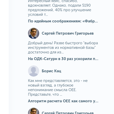
Интересный кейс, спасибо,
вдохновляет. Однако, подали 5190
предложений, 40% про улучшение
условий т...
По идейным соображениям: «Фабрика идей» на МГОКе
Сергей Петрович Григорьев
Добрый день! Разве быстрого "выбора
инструментов из нормативной базы"
достаточно для из...
На ОДК-Сатурн в 30 раз ускорили подбор средств измерения для контроля качества продукции
Борис Кац
Как мне представляется, это - не
новый взгляд, а глубокое
непонимание смысла OEE.
Представьте, что ...
Алгоритм расчета ОЕЕ как самого универсального и современного показателя эффективности оборудования в мире
Сергей Петрович Григорьев