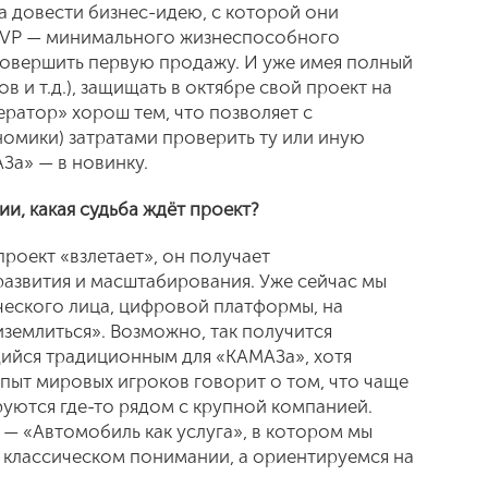
ца довести бизнес-идею, с которой они
 MVP — минимального жизнеспособного
 совершить первую продажу. И уже имея полный
в и т.д.), защищать в октябре свой проект на
ратор» хорош тем, что позволяет с
номики) затратами проверить ту или иную
АЗа» — в новинку.
и, какая судьба ждёт проект?
проект «взлетает», он получает
азвития и масштабирования. Уже сейчас мы
еского лица, цифровой платформы, на
землиться». Возможно, так получится
щийся традиционным для «КАМАЗа», хотя
Опыт мировых игроков говорит о том, что чаще
уются где-то рядом с крупной компанией.
 — «Автомобиль как услуга», в котором мы
 классическом понимании, а ориентируемся на