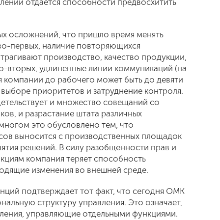
влении отдается способности предвосхитить
ых осложнений, что пришло время менять
во-первых, наличие повторяющихся
трагивают производство, качество продукции,
во-вторых, удлиненные линии коммуникаций (на
 компании до рабочего может быть до девяти
и выборе приоритетов и затруднение контроля.
детельствует и множество совещаний со
ков, и разрастание штата различных
многом это обусловлено тем, что
осов выносится с производственных площадок
тия решений. В силу разобщенности прав и
кциям компания теряет способность
одящие изменения во внешней среде.
енций подтверждает тот факт, что сегодня ОМК
альную структуру управления. Это означает,
еления, управляющие отдельными функциями.