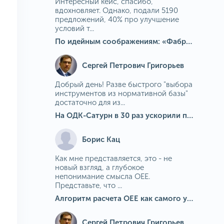
Интересный кейс, спасибо,
вдохновляет. Однако, подали 5190
предложений, 40% про улучшение
условий т...
По идейным соображениям: «Фабрика идей» на МГОКе
Сергей Петрович Григорьев
Добрый день! Разве быстрого "выбора
инструментов из нормативной базы"
достаточно для из...
На ОДК-Сатурн в 30 раз ускорили подбор средств измерения для контроля качества продукции
Борис Кац
Как мне представляется, это - не
новый взгляд, а глубокое
непонимание смысла OEE.
Представьте, что ...
Алгоритм расчета ОЕЕ как самого универсального и современного показателя эффективности оборудования в мире
Сергей Петрович Григорьев