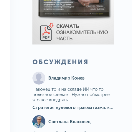
ОБСУЖДЕНИЯ
Владимир Конев
Наконец то и на складе ИИ что то
полезное сделает. Нужно побыстрее
это все внедрять
Стратегия нулевого травматизма: как ИИ-камеры Camkord снижают риск наезда на пешехода при работе на погрузчике
Светлана Власовец