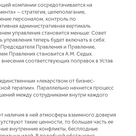
яющей компании сосредотачивается на
нта» – стратегия, целеполагание,
ение персоналом, контроль по
тивная административная вертикаль
внем управления становится меньше: Совет
 управления теперь будет включать в себя:
Председателя Правления и Правление,
ем Правления становится А.М. Седых.
е внесения соответствующих поправок в Устав
 единственным «лекарством от бизнес-
сной терапии». Параллельно начнется процесс
шений между сотрудниками внутри каждого
от наличия в ней атмосферы взаимного доверия
сутствуют такие ценности, то большая часть ее
вные внутренние конфликты, бесплодные
евидных идей. В подобной обстановке