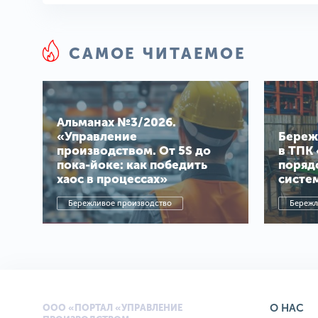
САМОЕ ЧИТАЕМОЕ
Альманах №3/2026.
«Управление
Береж
производством. От 5S до
в ТПК 
пока-йоке: как победить
поряд
хаос в процессах»
систе
Бережливое производство
Бережл
О НАС
ООО «ПОРТАЛ «УПРАВЛЕНИЕ