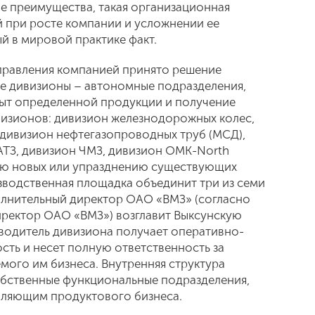
ые преимущества, такая организационная
 при росте компании и усложнении ее
й в мировой практике факт.
правления компанией принято решение
ые дивизионы – автономные подразделения,
быт определенной продукции и получение
визионов: дивизион железнодорожных колес,
дивизион нефтегазопроводных труб (МСД),
АТЗ, дивизион ЧМЗ, дивизион ОМК-North
нию новых или упразднению существующих
зводственная площадка объединит три из семи
олнительный директор ОАО «ВМЗ» (согласно
иректор ОАО «ВМЗ») возглавит Выксунскую
водитель дивизиона получает оперативно-
ть и несет полную ответственность за
емого им бизнеса. Внутренняя структура
бственные функциональные подразделения,
вляющим продуктового бизнеса.