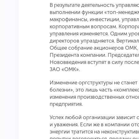
В результате деятельность управл
выполнении функции «топ-менеджме
макрофинансы, инвестиции, управл
корпоративным вопросам. Корпора
управления изменяется. Одним уро
директоров упраздняется. Вертикаль
Общее собрание акционеров ОМК, 
Президента компании. Председател
Нововведения вступят в силу посл
ЗАО «ОМК».
Изменение оргструктуры не станет
болезни», это лишь часть «комплек
изменения производственных отно
предприятия.
Успех любой организации зависит 
и уважения. Если же в компании от
энергии тратится на неконструкти
попытки договориться, продажу оч