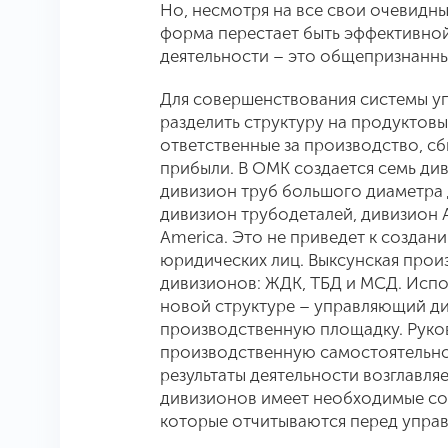
Но, несмотря на все свои очевидн
форма перестает быть эффективной
деятельности – это общепризнанны
Для совершенствования системы у
разделить структуру на продуктов
ответственные за производство, с
прибыли. В ОМК создается семь ди
дивизион труб большого диаметра 
дивизион трубодеталей, дивизион 
America. Это не приведет к созда
юридических лиц. Выксунская прои
дивизионов: ЖДК, ТБД и МСД. Исп
новой структуре – управляющий д
производственную площадку. Руко
производственную самостоятельнос
результаты деятельности возглавля
дивизионов имеет необходимые со
которые отчитываются перед упра