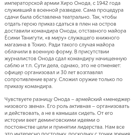
императорской армии Хиро Онода, с 1942 года
служивший в военной разведке. Сама процедура
сдачи была обставлена театрально. Так, чтобы
отдать герою приказ сдаться в плен на остров
доставили командира Оноды, отставного майора
Ёсими Танигути, «в миру» служащего книжного
магазина в Токио. Ради такого случая майора
облачили в военную форму. В присутствии
журналистов Онода сдал командиру начищенную
саблю и т.п. Сути дела, однако, это не отменяет:
офицер организовал и 30 лет возглавлял
сопротивление врагу. Сложил оружие только по
приказу командира.
Чувствуете разницу Онода – армейский «менеджер
низового звена». Его роль активная – организовать
и действовать, а не в камышах сидеть. От его
истории веет деминговскими идеями о
постоянстве цели и принятии лидерства. Нам все
это интересно постольку, поскольку с точки зрения