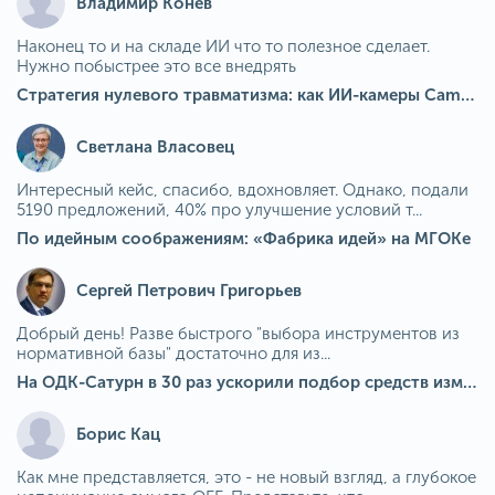
Владимир Конев
Наконец то и на складе ИИ что то полезное сделает.
Нужно побыстрее это все внедрять
Стратегия нулевого травматизма: как ИИ-камеры Camkord снижают риск наезда на пешехода при работе на погрузчике
Светлана Власовец
Интересный кейс, спасибо, вдохновляет. Однако, подали
5190 предложений, 40% про улучшение условий т...
По идейным соображениям: «Фабрика идей» на МГОКе
Сергей Петрович Григорьев
Добрый день! Разве быстрого "выбора инструментов из
нормативной базы" достаточно для из...
На ОДК-Сатурн в 30 раз ускорили подбор средств измерения для контроля качества продукции
Борис Кац
Как мне представляется, это - не новый взгляд, а глубокое