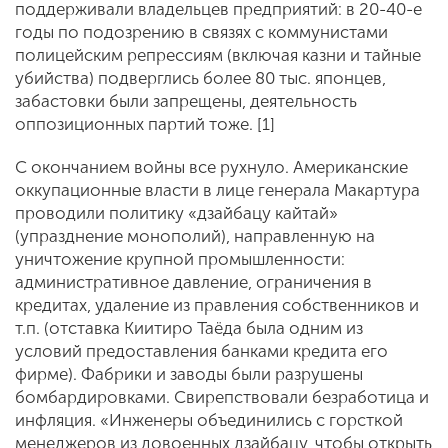
поддерживали владельцев предприятий: в 20-40-е
годы по подозрению в связях с коммунистами
полицейским репрессиям (включая казни и тайные
убийства) подверглись более 80 тыс. японцев,
забастовки были запрещены, деятельность
оппозиционных партий тоже. [1]
С окончанием войны все рухнуло. Американские
оккупационные власти в лице генерала Макартура
проводили политику «дзайбацу кайтай»
(упразднение монополий), направленную на
уничтожение крупной промышленности:
административное давление, ограничения в
кредитах, удаление из правления собственников и
т.п. (отставка Киитиро Таёда была одним из
условий предоставления банками кредита его
фирме). Фабрики и заводы были разрушены
бомбардировками. Свирепствовали безработица и
инфляция. «Инженеры объединились с горсткой
менеджеров из довоенных дзайбацу, чтобы открыть