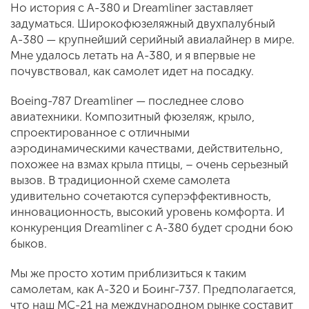
Но история с А-380 и Dreamliner заставляет
задуматься. Широкофюзеляжный двухпалубный
А-380 — крупнейший серийный авиалайнер в мире.
Мне удалось летать на А-380, и я впервые не
почувствовал, как самолет идет на посадку.
Boeing-787 Dreamliner — последнее слово
авиатехники. Композитный фюзеляж, крыло,
спроектированное с отличными
аэродинамическими качествами, действительно,
похожее на взмах крыла птицы, – очень серьезный
вызов. В традиционной схеме самолета
удивительно сочетаются суперэффективность,
инновационность, высокий уровень комфорта. И
конкуренция Dreamliner с А-380 будет сродни бою
быков.
Мы же просто хотим приблизиться к таким
самолетам, как А-320 и Боинг-737. Предполагается,
что наш МС-21 на международном рынке составит