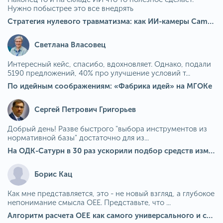
Нужно побыстрее это все внедрять
Стратегия нулевого травматизма: как ИИ-камеры Camkord снижают риск наезда на пешехода при работе на погрузчике
Светлана Власовец
Интересный кейс, спасибо, вдохновляет. Однако, подали
5190 предложений, 40% про улучшение условий т...
По идейным соображениям: «Фабрика идей» на МГОКе
Сергей Петрович Григорьев
Добрый день! Разве быстрого "выбора инструментов из
нормативной базы" достаточно для из...
На ОДК-Сатурн в 30 раз ускорили подбор средств измерения для контроля качества продукции
Борис Кац
Как мне представляется, это - не новый взгляд, а глубокое
непонимание смысла OEE. Представьте, что ...
Алгоритм расчета ОЕЕ как самого универсального и современного показателя эффективности оборудования в мире