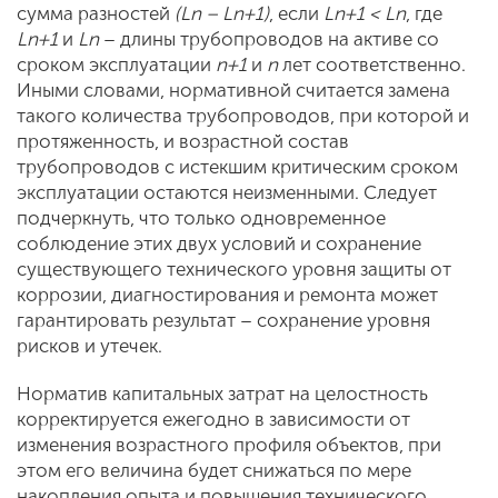
сумма разностей
(Ln – Ln+1)
, если
Ln+1 < Ln
, где
Ln+1
и
Ln
– длины трубопроводов на активе со
сроком эксплуатации
n+1
и
n
лет соответственно.
Иными словами, нормативной считается замена
такого количества трубопроводов, при которой и
протяженность, и возрастной состав
трубопроводов с истекшим критическим сроком
эксплуатации остаются неизменными. Следует
подчеркнуть, что только одновременное
соблюдение этих двух условий и сохранение
существующего технического уровня защиты от
коррозии, диагностирования и ремонта может
гарантировать результат – сохранение уровня
рисков и утечек.
Норматив капитальных затрат на целостность
корректируется ежегодно в зависимости от
изменения возрастного профиля объектов, при
этом его величина будет снижаться по мере
накопления опыта и повышения технического