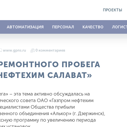
ПРОЕКТЫ
АВТОМАТИЗАЦИЯ
ПЕРСОНАЛ
КАЧЕСТВО
ЛОГИС
www.gpns.ru
0 комментариев
РЕМОНТНОГО ПРОБЕГА
НЕФТЕХИМ САЛАВАТ»
а» – эта тема активно обсуждалась на
ического совета ОАО «Газпром нефтехим
специалистами Общества прибыли
енного объединения «Алькор» (г. Дзержинск),
ксную программу по увеличению периода
их установок.