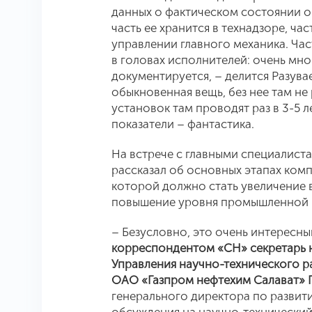
данных о фактическом состоянии о
часть ее хранится в технадзоре, ча
управлении главного механика. Час
в головах исполнителей: очень мног
документируется, – делится Разува
обыкновенная вещь, без нее там не
установок там проводят раз в 3-5 ле
показатели – фантастика.
На встрече с главными специалист
рассказал об основных этапах ком
которой должно стать увеличение 
повышение уровня промышленной 
– Безусловно, это очень интересны
корреспондентом «СН» секретарь н
Управления научно-технического р
ОАО «Газпром нефтехим Салават» 
генерального директора по развит