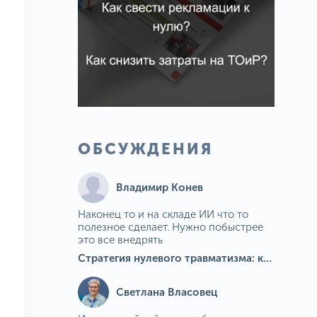
ОБСУЖДЕНИЯ
Владимир Конев
Наконец то и на складе ИИ что то
полезное сделает. Нужно побыстрее
это все внедрять
Стратегия нулевого травматизма: как ИИ-камеры Camkord снижают риск наезда на пешехода при работе на погрузчике
Светлана Власовец