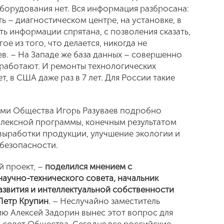
борудования нет. Вся информация разбросана:
сть – диагностическом центре, на установке, в
ть информации спрятана, с позволения сказать,
ое из того, что делается, никогда не
ев. – На Западе же база данных – совершенно
 работают. И ремонты технологических
т, в США даже раз в 7 лет. Для России такие
ами Общества Игорь Разуваев подробно
плексной программы, конечным результатом
выработки продукции, улучшение экологии и
безопасности.
й проект, –
поделился мнением с
аучно-технического совета, начальник
азвития и интеллектуальной собственности
Петр Крупин
. – Неслучайно заместитель
ию Алексей Задорин вынес этот вопрос для