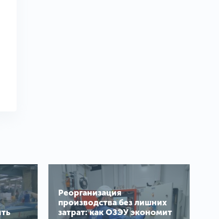
Реорганизация
производства без лишних
ить
затрат: как ОЗЭУ экономит