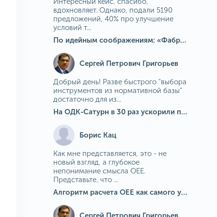
Интересный кейс, спасибо,
вдохновляет. Однако, подали 5190
предложений, 40% про улучшение
условий т...
По идейным соображениям: «Фабрика идей» на МГОКе
Сергей Петрович Григорьев
Добрый день! Разве быстрого "выбора
инструментов из нормативной базы"
достаточно для из...
На ОДК-Сатурн в 30 раз ускорили подбор средств измерения для контроля качества продукции
Борис Кац
Как мне представляется, это - не
новый взгляд, а глубокое
непонимание смысла OEE.
Представьте, что ...
Алгоритм расчета ОЕЕ как самого универсального и современного показателя эффективности оборудования в мире
Сергей Петрович Григорьев