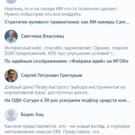
Наконец то и на складе ИИ что то полезное сделает.
Нужно побыстрее это все внедрять
Стратегия нулевого травматизма: как ИИ-камеры Camkord снижают риск наезда на пешехода при работе на погрузчике
Светлана Власовец
Интересный кейс, спасибо, вдохновляет. Однако, подали
5190 предложений, 40% про улучшение условий т...
По идейным соображениям: «Фабрика идей» на МГОКе
Сергей Петрович Григорьев
Добрый день! Разве быстрого "выбора инструментов из
нормативной базы" достаточно для из...
На ОДК-Сатурн в 30 раз ускорили подбор средств измерения для контроля качества продукции
Борис Кац
Как мне представляется, это - не новый взгляд, а глубокое
непонимание смысла OEE. Представьте, что ...