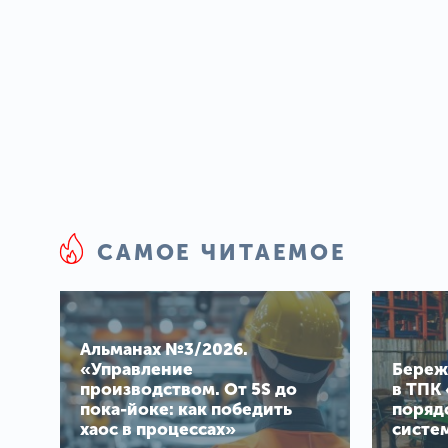
САМОЕ ЧИТАЕМОЕ
Альманах №3/2026.
«Управление
Береж
производством. От 5S до
в ТПК 
пока-йоке: как победить
поряд
хаос в процессах»
систе