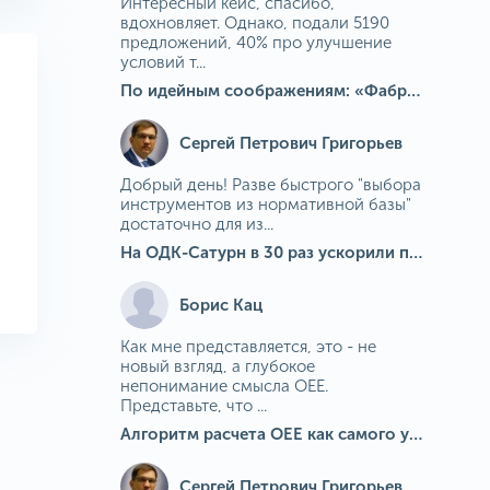
Интересный кейс, спасибо,
вдохновляет. Однако, подали 5190
предложений, 40% про улучшение
условий т...
По идейным соображениям: «Фабрика идей» на МГОКе
Сергей Петрович Григорьев
Добрый день! Разве быстрого "выбора
инструментов из нормативной базы"
достаточно для из...
На ОДК-Сатурн в 30 раз ускорили подбор средств измерения для контроля качества продукции
Борис Кац
Как мне представляется, это - не
новый взгляд, а глубокое
непонимание смысла OEE.
Представьте, что ...
Алгоритм расчета ОЕЕ как самого универсального и современного показателя эффективности оборудования в мире
Сергей Петрович Григорьев