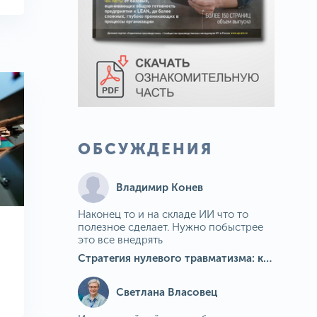
ОБСУЖДЕНИЯ
Владимир Конев
Наконец то и на складе ИИ что то
полезное сделает. Нужно побыстрее
это все внедрять
Стратегия нулевого травматизма: как ИИ-камеры Camkord снижают риск наезда на пешехода при работе на погрузчике
Светлана Власовец