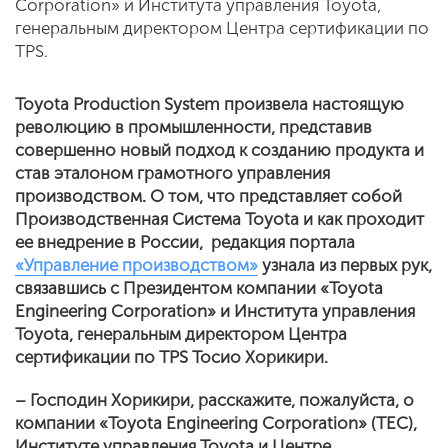
Corporation» и Института управления Toyota,
генеральным директором Центра сертификации по
TPS.
Toyota
Production
System
произвела настоящую
революцию в промышленности, представив
совершенно новый подход к созданию продукта и
став эталоном грамотного управления
производством. О том, что представляет собой
Производственная Система
Toyota
и как проходит
ее внедрение в России, редакция портала
«Управление производством»
узнала из первых рук,
связавшись с Президентом компании «Toyota
Engineering Corporation»
и Института управления
Toyota, генеральным директором Центра
сертификации по TPS
Тосио Хорикири.
– Господин Хорикири,
расскажите, пожалуйста, о
компании «
Toyota
Engineering
Corporation
» (
TEC
),
Институте управления
Toyota
и Центре