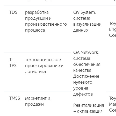
TDS
разработка
QV System,
продукции и
система
Toy
производственного
визуализации
Eng
процесса
данных
Cor
QA Network,
система
T-
технологическое
обеспечения
TPS
проектирование и
качества.
логистика
Достижение
нулевого
уровня
дефектов
TMSS
маркетинг и
Toy
продажи
Mar
Ревитализация
Cor
– активизация