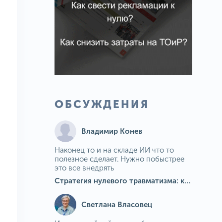
ОБСУЖДЕНИЯ
Владимир Конев
Наконец то и на складе ИИ что то
полезное сделает. Нужно побыстрее
это все внедрять
Стратегия нулевого травматизма: как ИИ-камеры Camkord снижают риск наезда на пешехода при работе на погрузчике
Светлана Власовец