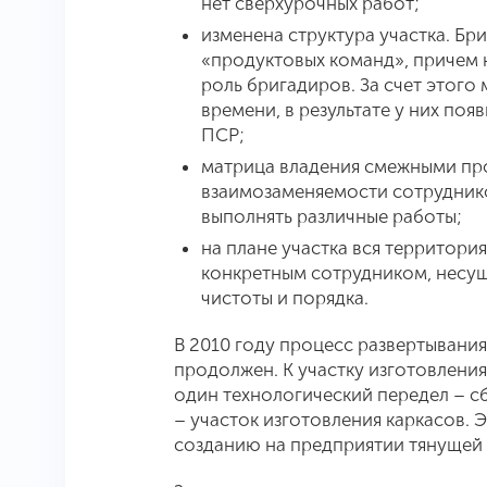
нет сверхурочных работ;
изменена структура участка. Б
«продуктовых команд», причем 
роль бригадиров. За счет этог
времени, в результате у них поя
ПСР;
матрица владения смежными пр
взаимозаменяемости сотруднико
выполнять различные работы;
на плане участка вся территория
конкретным сотрудником, несущ
чистоты и порядка.
В 2010 году процесс развертывани
продолжен. К участку изготовлен
один технологический передел – с
– участок изготовления каркасов. 
созданию на предприятии тянущей