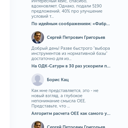
Интересный кейс, спасибо,
вдохновляет. Однако, подали 5190
предложений, 40% про улучшение
условий т...
По идейным соображениям: «Фабрика идей» на МГОКе
Сергей Петрович Григорьев
Добрый день! Разве быстрого "выбора
инструментов из нормативной базы"
достаточно для из...
На ОДК-Сатурн в 30 раз ускорили подбор средств измерения для контроля качества продукции
Борис Кац
Как мне представляется, это - не
новый взгляд, а глубокое
непонимание смысла OEE.
Представьте, что ...
Алгоритм расчета ОЕЕ как самого универсального и современного показателя эффективности оборудования в мире
Сергей Петрович Григорьев