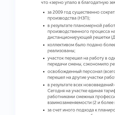
что «зерно упало в благодатную з
за 2009 год существенно сокра
производства (НЗП);
в результате планомерной рабо
производственного процесса на
дистанционирующей решетки (Д
коллективом было подано более
реализованы;
участок перешел на работу в од
передачи смены, сэкономило ресу
освобожденный персонал (всего 
перешел на другие участки рабо
в результате всех нововведений 
Сегодня на участке единая тари
работниками смежных профессий
взаимозаменяемости (2 и более
за счет иного подхода к плани