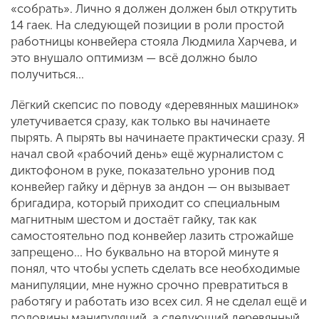
«собрать». Лично я должен должен был открутить
14 гаек. На следующей позиции в роли простой
работницы конвейера стояла Людмила Харчева, и
это внушало оптимизм — всё должно было
получиться...
Лёгкий скепсис по поводу «деревянных машинок»
улетучивается сразу, как только вы начинаете
пырять. А пырять вы начинаете практически сразу. Я
начал свой «рабочий день» ещё журналистом с
диктофоном в руке, показательно уронив под
конвейер гайку и дёрнув за андон — он вызывает
бригадира, который приходит со специальным
магнитным шестом и достаёт гайку, так как
самостоятельно под конвейер лазить строжайше
запрещено... Но буквально на второй минуте я
понял, что чтобы успеть сделать все необходимые
манипуляции, мне нужно срочно превратиться в
работягу и работать изо всех сил. Я не сделал ещё и
половины манипуляций, а следующий деревянный