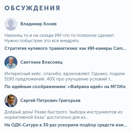
ОБСУЖДЕНИЯ
Владимир Конев
Наконец то и на складе ИИ что то полезное сделает.
Нужно побыстрее это все внедрять
Стратегия нулевого травматизма: как ИИ-камеры Camkord снижают риск наезда на пешехода при работе на погрузчике
Светлана Власовец
Интересный кейс, спасибо, вдохновляет. Однако, подали
5190 предложений, 40% про улучшение условий т...
По идейным соображениям: «Фабрика идей» на МГОКе
Сергей Петрович Григорьев
Добрый день! Разве быстрого "выбора инструментов из
нормативной базы" достаточно для из...
На ОДК-Сатурн в 30 раз ускорили подбор средств измерения для контроля качества продукции