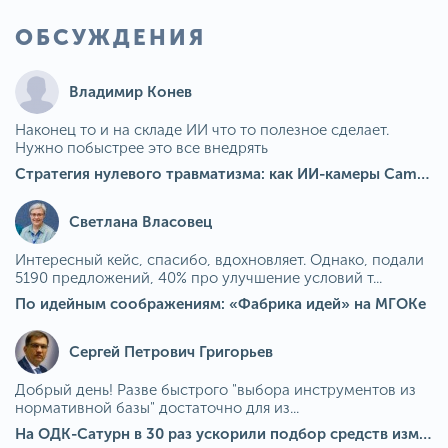
ОБСУЖДЕНИЯ
Владимир Конев
Наконец то и на складе ИИ что то полезное сделает.
Нужно побыстрее это все внедрять
Стратегия нулевого травматизма: как ИИ-камеры Camkord снижают риск наезда на пешехода при работе на погрузчике
Светлана Власовец
Интересный кейс, спасибо, вдохновляет. Однако, подали
5190 предложений, 40% про улучшение условий т...
По идейным соображениям: «Фабрика идей» на МГОКе
Сергей Петрович Григорьев
Добрый день! Разве быстрого "выбора инструментов из
нормативной базы" достаточно для из...
На ОДК-Сатурн в 30 раз ускорили подбор средств измерения для контроля качества продукции