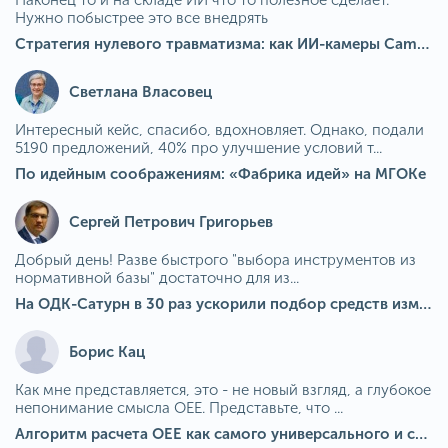
Наконец то и на складе ИИ что то полезное сделает.
Нужно побыстрее это все внедрять
Стратегия нулевого травматизма: как ИИ-камеры Camkord снижают риск наезда на пешехода при работе на погрузчике
Светлана Власовец
Интересный кейс, спасибо, вдохновляет. Однако, подали
5190 предложений, 40% про улучшение условий т...
По идейным соображениям: «Фабрика идей» на МГОКе
Сергей Петрович Григорьев
Добрый день! Разве быстрого "выбора инструментов из
нормативной базы" достаточно для из...
На ОДК-Сатурн в 30 раз ускорили подбор средств измерения для контроля качества продукции
Борис Кац
Как мне представляется, это - не новый взгляд, а глубокое
непонимание смысла OEE. Представьте, что ...
Алгоритм расчета ОЕЕ как самого универсального и современного показателя эффективности оборудования в мире