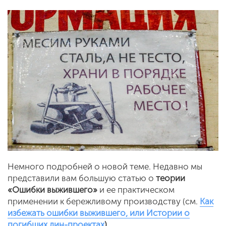
Немного подробней о новой теме. Недавно мы
представили вам большую статью о
теории
«Ошибки выжившего»
и ее практическом
применении к бережливому производству
(см.
Как
избежать ошибки выжившего, или Истории о
погибших лин-проектах
).