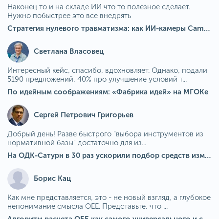
Наконец то и на складе ИИ что то полезное сделает.
Нужно побыстрее это все внедрять
Стратегия нулевого травматизма: как ИИ-камеры Camkord снижают риск наезда на пешехода при работе на погрузчике
Светлана Власовец
Интересный кейс, спасибо, вдохновляет. Однако, подали
5190 предложений, 40% про улучшение условий т...
По идейным соображениям: «Фабрика идей» на МГОКе
Сергей Петрович Григорьев
Добрый день! Разве быстрого "выбора инструментов из
нормативной базы" достаточно для из...
На ОДК-Сатурн в 30 раз ускорили подбор средств измерения для контроля качества продукции
Борис Кац
Как мне представляется, это - не новый взгляд, а глубокое
непонимание смысла OEE. Представьте, что ...
Алгоритм расчета ОЕЕ как самого универсального и современного показателя эффективности оборудования в мире