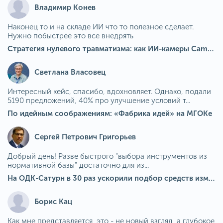
Владимир Конев
Наконец то и на складе ИИ что то полезное сделает.
Нужно побыстрее это все внедрять
Стратегия нулевого травматизма: как ИИ-камеры Camkord снижают риск наезда на пешехода при работе на погрузчике
Светлана Власовец
Интересный кейс, спасибо, вдохновляет. Однако, подали
5190 предложений, 40% про улучшение условий т...
По идейным соображениям: «Фабрика идей» на МГОКе
Сергей Петрович Григорьев
Добрый день! Разве быстрого "выбора инструментов из
нормативной базы" достаточно для из...
На ОДК-Сатурн в 30 раз ускорили подбор средств измерения для контроля качества продукции
Борис Кац
Как мне представляется, это - не новый взгляд, а глубокое