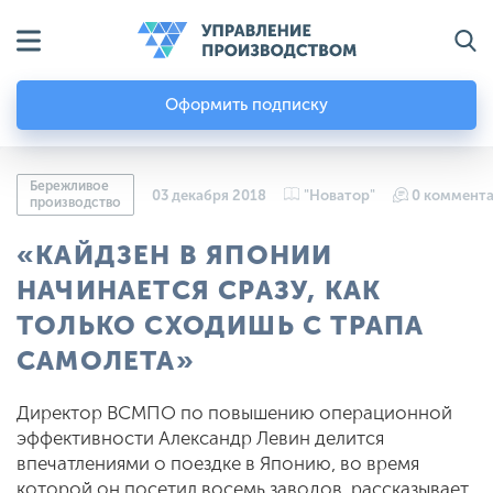
Оформить подписку
Бережливое
03 декабря 2018
"Новатор"
0 коммент
производство
«КАЙДЗЕН В ЯПОНИИ
НАЧИНАЕТСЯ СРАЗУ, КАК
ТОЛЬКО СХОДИШЬ С ТРАПА
САМОЛЕТА»
Директор ВСМПО по повышению операционной
эффективности Александр Левин делится
впечатлениями о поездке в Японию, во время
которой он посетил восемь заводов, рассказывает