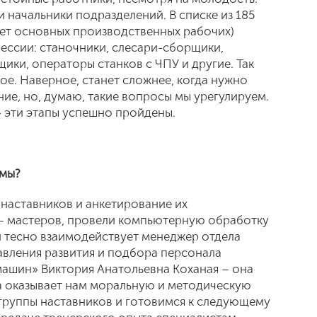
 начальники подразделений. В списке из 185
ает основных производственных рабочих)
ессии: станочники, слесари-сборщики,
ики, операторы станков с ЧПУ и другие. Так
ое. Наверное, станет сложнее, когда нужно
ние, но, думаю, такие вопросы мы урегулируем.
 эти этапы успешно пройдены.
ммы?
 наставников и анкетирование их
– мастеров, провели компьютерную обработку
й тесно взаимодействует менеджер отдела
авления развития и подбора персонала
ашин» Виктория Анатольевна Коханая – она
а оказывает нам моральную и методическую
группы наставников и готовимся к следующему