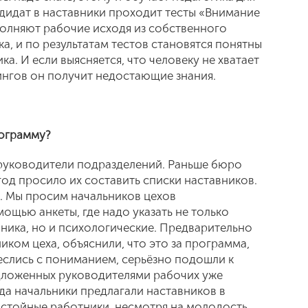
дидат в наставники проходит тесты «Внимание
аполняют рабочие исходя из собственного
а, и по результатам тестов становятся понятны
а. И если выясняется, что человеку не хватает
ингов он получит недостающие знания.
рограмму?
 руководители подразделений. Раньше бюро
од просило их составить списки наставников.
. Мы просим начальников цехов
ощью анкеты, где надо указать не только
ника, но и психологические. Предварительно
ком цеха, объяснили, что это за программа,
еслись с пониманием, серьёзно подошли к
дложенных руководителями рабочих уже
да начальники предлагали наставников в
 достойные работники, несмотря на молодость.