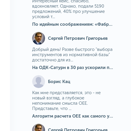
Интересный кейс, спасибо,
вдохновляет. Однако, подали 5190
предложений, 40% про улучшение
условий т...
По идейным соображениям: «Фабрика идей» на МГОКе
Сергей Петрович Григорьев
Добрый день! Разве быстрого "выбора
инструментов из нормативной базы"
достаточно для из...
На ОДК-Сатурн в 30 раз ускорили подбор средств измерения для контроля качества продукции
Борис Кац
Как мне представляется, это - не
новый взгляд, а глубокое
непонимание смысла OEE.
Представьте, что ...
Алгоритм расчета ОЕЕ как самого универсального и современного показателя эффективности оборудования в мире
Сергей Петрович Григорьев