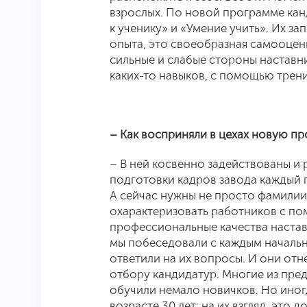
взрослых. По новой программе кан
к ученику» и «Умение учить». Их з
опыта, это своеобразная самооценк
сильные и слабые стороны наставник
каких-то навыков, с помощью трен
– Как восприняли в цехах новую п
– В ней косвенно задействованы и
подготовки кадров завода каждый г
А сейчас нужны не просто фамилии
охарактеризовать работников с пом
профессиональные качества настав
мы побеседовали с каждым начальни
ответили на их вопросы. И они отн
отбору кандидатур. Многие из пре
обучили немало новичков. Но иног
возрасте 30 лет: на их взгляд, это