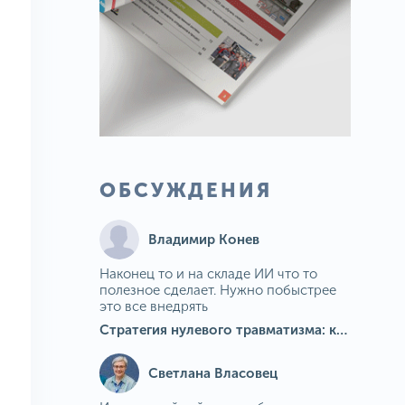
ОБСУЖДЕНИЯ
Владимир Конев
Наконец то и на складе ИИ что то
полезное сделает. Нужно побыстрее
это все внедрять
Стратегия нулевого травматизма: как ИИ-камеры Camkord снижают риск наезда на пешехода при работе на погрузчике
Светлана Власовец