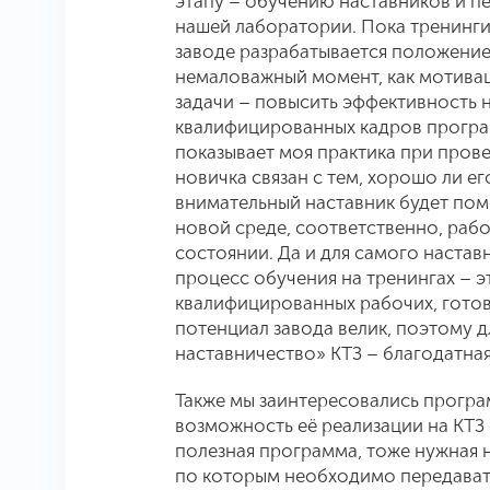
этапу – обучению наставников и п
нашей лаборатории. Пока тренинги
заводе разрабатывается положение
немаловажный момент, как мотива
задачи – повысить эффективность 
квалифицированных кадров програм
показывает моя практика при пров
новичка связан с тем, хорошо ли ег
внимательный наставник будет пом
новой среде, соответственно, раб
состоянии. Да и для самого настав
процесс обучения на тренингах – э
квалифицированных рабочих, готов
потенциал завода велик, поэтому 
наставничество» КТЗ – благодатна
Также мы заинтересовались прогр
возможность её реализации на КТЗ
полезная программа, тоже нужная н
по которым необходимо передават