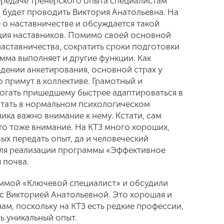
ередаче тренерского опыта специалистам
 будет проводить Виктория Анатольевна. На
 о наставничестве и обсуждается такой
ция наставников. Помимо своей основной
наставничества, сократить сроки подготовки
ма выполняет и другие функции. Как
едении анкетирования, основной страх у
о примут в коллективе. Грамотный и
огать пришедшему быстрее адаптироваться в
отать в нормальном психологическом
ника важно внимание к нему. Кстати, сам
то тоже внимание. На КТЗ много хороших,
ых передать опыт, да и человеческий
для реализации программы «Эффективное
я почва.
аммой «Ключевой специалист» и обсудили
 с Викторией Анатольевной. Это хорошая и
ам, поскольку на КТЗ есть редкие профессии,
ь уникальный опыт.