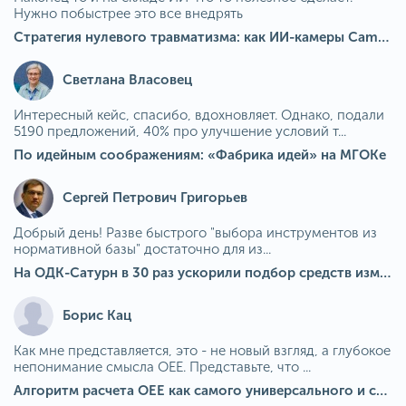
Нужно побыстрее это все внедрять
Стратегия нулевого травматизма: как ИИ-камеры Camkord снижают риск наезда на пешехода при работе на погрузчике
Светлана Власовец
Интересный кейс, спасибо, вдохновляет. Однако, подали
5190 предложений, 40% про улучшение условий т...
По идейным соображениям: «Фабрика идей» на МГОКе
Сергей Петрович Григорьев
Добрый день! Разве быстрого "выбора инструментов из
нормативной базы" достаточно для из...
На ОДК-Сатурн в 30 раз ускорили подбор средств измерения для контроля качества продукции
Борис Кац
Как мне представляется, это - не новый взгляд, а глубокое
непонимание смысла OEE. Представьте, что ...
Алгоритм расчета ОЕЕ как самого универсального и современного показателя эффективности оборудования в мире