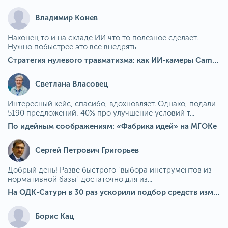
Владимир Конев
Наконец то и на складе ИИ что то полезное сделает.
Нужно побыстрее это все внедрять
Стратегия нулевого травматизма: как ИИ-камеры Camkord снижают риск наезда на пешехода при работе на погрузчике
Светлана Власовец
Интересный кейс, спасибо, вдохновляет. Однако, подали
5190 предложений, 40% про улучшение условий т...
По идейным соображениям: «Фабрика идей» на МГОКе
Сергей Петрович Григорьев
Добрый день! Разве быстрого "выбора инструментов из
нормативной базы" достаточно для из...
На ОДК-Сатурн в 30 раз ускорили подбор средств измерения для контроля качества продукции
Борис Кац