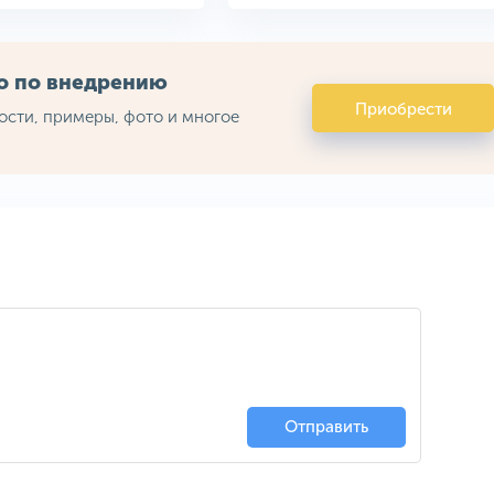
во по внедрению
Приобрести
ости, примеры, фото и многое
Отправить