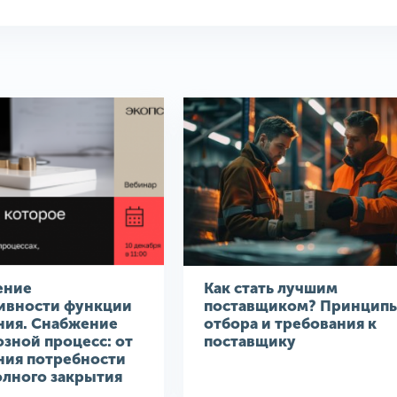
ение
Как стать лучшим
ивности функции
поставщиком? Принцип
ния. Снабжение
отбора и требования к
озной процесс: от
поставщику
ния потребности
олного закрытия