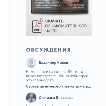
ОБСУЖДЕНИЯ
Владимир Конев
Наконец то и на складе ИИ что то
полезное сделает. Нужно побыстрее
это все внедрять
Стратегия нулевого травматизма: как ИИ-камеры Camkord снижают риск наезда на пешехода при работе на погрузчике
Светлана Власовец