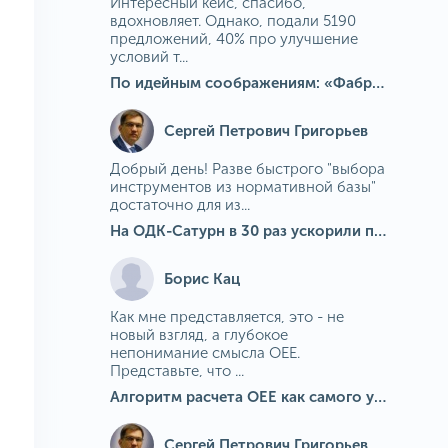
Интересный кейс, спасибо,
вдохновляет. Однако, подали 5190
предложений, 40% про улучшение
условий т...
По идейным соображениям: «Фабрика идей» на МГОКе
Сергей Петрович Григорьев
Добрый день! Разве быстрого "выбора
инструментов из нормативной базы"
достаточно для из...
На ОДК-Сатурн в 30 раз ускорили подбор средств измерения для контроля качества продукции
Борис Кац
Как мне представляется, это - не
новый взгляд, а глубокое
непонимание смысла OEE.
Представьте, что ...
Алгоритм расчета ОЕЕ как самого универсального и современного показателя эффективности оборудования в мире
Сергей Петрович Григорьев