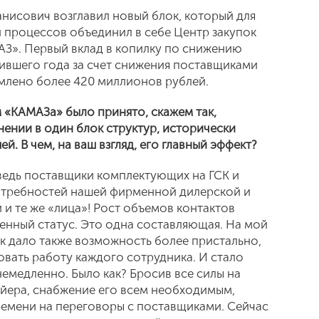
анисович возглавил новый блок, который для
 процессов объединил в себе Центр закупок
З». Первый вклад в копилку по снижению
упившего года за счет снижения поставщиками
омлено более 420 миллионов рублей.
 «КАМАЗа» было принято, скажем так,
ении в один блок структур, исторически
. В чем, на ваш взгляд, его главный эффект?
 ведь поставщики комплектующих на ГСК и
потребностей нашей фирменной дилерской и
 и те же «лица»! Рост объемов контактов
ленный статус. Это одна составляющая. На мой
ок дало также возможность более пристально,
овать работу каждого сотрудника. И стало
емедленно. Было как? Бросив все силы на
йера, снабжение его всем необходимым,
ремени на переговоры с поставщиками. Сейчас