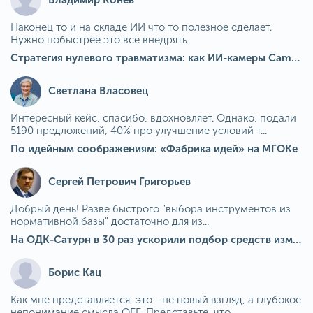
Владимир Конев
Наконец то и на складе ИИ что то полезное сделает.
Нужно побыстрее это все внедрять
Стратегия нулевого травматизма: как ИИ-камеры Camkord снижают риск наезда на пешехода при работе на погрузчике
Светлана Власовец
Интересный кейс, спасибо, вдохновляет. Однако, подали
5190 предложений, 40% про улучшение условий т...
По идейным соображениям: «Фабрика идей» на МГОКе
Сергей Петрович Григорьев
Добрый день! Разве быстрого "выбора инструментов из
нормативной базы" достаточно для из...
На ОДК-Сатурн в 30 раз ускорили подбор средств измерения для контроля качества продукции
Борис Кац
Как мне представляется, это - не новый взгляд, а глубокое
непонимание смысла OEE. Представьте, что ...