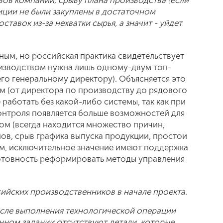
ов компании, срыву плана производства (если
ции не были закуплены в достаточном
ставок из-за нехватки сырья, а значит - уйдет
ным, но российская практика свидетельствует
оизводством нужна лишь одному-двум топ-
го генеральному директору). Объясняется это
м (от директора по производству до рядового
работать без какой-либо системы, так как при
онтроля появляется больше возможностей для
м (всегда находится множество причин,
в, срыв графика выпуска продукции, простои
зом, исключительное значение имеют поддержка
отовность реформировать методы управления
ийских производственников в начале проекта.
осле выполнения технологической операции
нном задании отсутствуют детали, которые