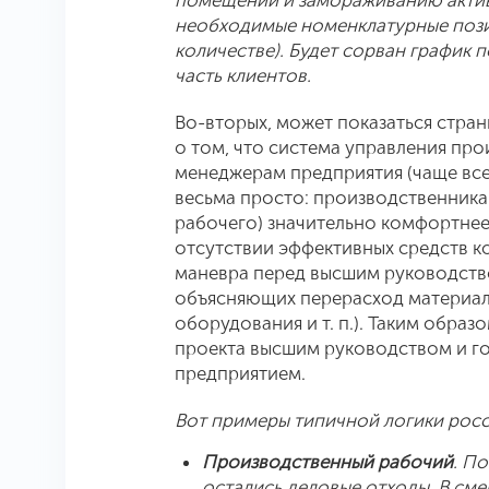
помещений и замораживанию актив
необходимые номенклатурные пози
количестве). Будет сорван график по
часть клиентов.
Во-вторых, может показаться стран
о том, что система управления пр
менеджерам предприятия (чаще все
весьма просто: производственника
рабочего) значительно комфортнее 
отсутствии эффективных средств к
маневра перед высшим руководство
объясняющих перерасход материало
оборудования и т. п.). Таким обра
проекта высшим руководством и г
предприятием.
Вот примеры типичной логики росс
Производственный рабочий
. П
остались деловые отходы. В сме