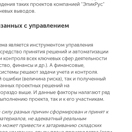
едения таких проектов компанией "ЭпикРус"
чевых выводов.
язанных с управлением
ема является инструментом управления
 средство принятия решений и автоматизации
и контроля всех ключевых сфер деятельности
ство, финансы и др.). А финансовые,
системы решают задачи учета и контроля.
 ошибки (величина риска), так и полученный
танных проектных решений на
гораздо выше. И данные факторы налагают ряд
ыполнению проекта, так и к его участникам.
в силу разных причин сформирован и принят к
материалов, не адекватный реальным
о может привести к затариванию складских