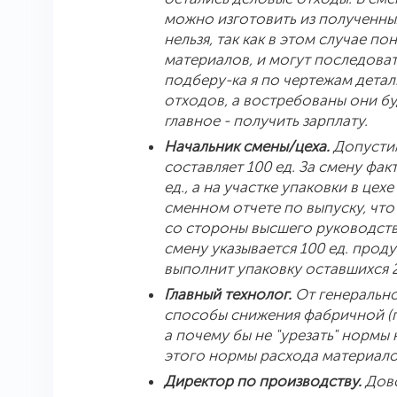
можно изготовить из полученны
нельзя, так как в этом случае 
материалов, и могут последоват
подберу-ка я по чертежам детал
отходов, а востребованы они бу
главное - получить зарплату.
Начальник смены/цеха.
Допустим
составляет 100 ед. За смену фа
ед., а на участке упаковки в цехе
сменном отчете по выпуску, что
со стороны высшего руководства
смену указывается 100 ед. прод
выполнит упаковку оставшихся 20
Главный технолог.
От генерально
способы снижения фабричной (
а почему бы не "урезать" нормы 
этого нормы расхода материал
Директор по производству.
Дов