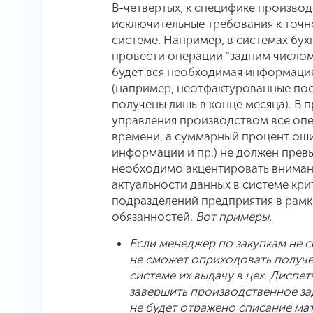
В-четвертых, к специфике произво
исключительные требования к точн
системе. Например, в системах бух
провести операции "задним числом"
будет вся необходимая информаци
(например, неотфактурованные пос
получены лишь в конце месяца). В
управления производством все оп
времени, а суммарный процент оши
информации и пр.) не должен превы
необходимо акцентировать внимани
актуальности данных в системе кри
подразделений предприятия в рамк
обязанностей.
Вот примеры.
Если менеджер по закупкам не со
не сможет оприходовать получе
системе их выдачу в цех. Диспет
завершить производственное зад
не будет отражено списание мат