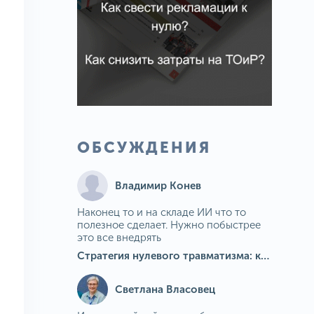
ОБСУЖДЕНИЯ
Владимир Конев
Наконец то и на складе ИИ что то
полезное сделает. Нужно побыстрее
это все внедрять
Стратегия нулевого травматизма: как ИИ-камеры Camkord снижают риск наезда на пешехода при работе на погрузчике
Светлана Власовец