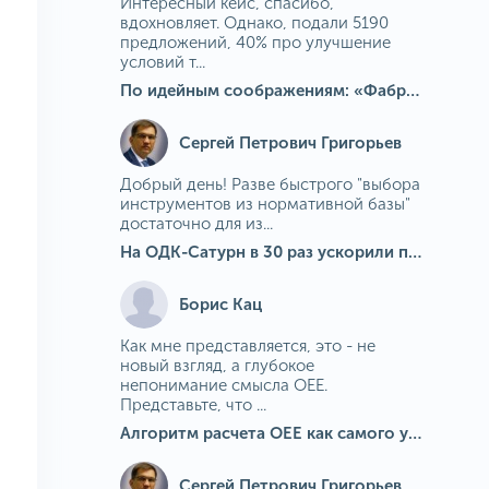
Интересный кейс, спасибо,
вдохновляет. Однако, подали 5190
предложений, 40% про улучшение
условий т...
По идейным соображениям: «Фабрика идей» на МГОКе
Сергей Петрович Григорьев
Добрый день! Разве быстрого "выбора
инструментов из нормативной базы"
достаточно для из...
На ОДК-Сатурн в 30 раз ускорили подбор средств измерения для контроля качества продукции
Борис Кац
Как мне представляется, это - не
новый взгляд, а глубокое
непонимание смысла OEE.
Представьте, что ...
Алгоритм расчета ОЕЕ как самого универсального и современного показателя эффективности оборудования в мире
Сергей Петрович Григорьев