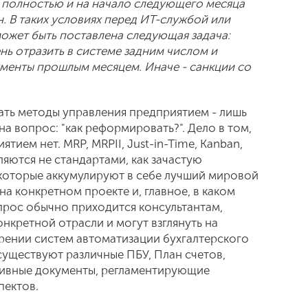
 полностью и на начало следующего месяца
 В таких условиях перед ИТ-службой или
ожет быть поставлена следующая задача:
нь отразить в системе задним числом и
ументы прошлым месяцем. Иначе - санкции со
ать методы управления предприятием - лишь
на вопрос: "как реформировать?". Дело в том,
тием нет. MRP, MRPII, Just-in-Time, Kanban,
вляются не стандартами, как зачастую
которые аккумулируют в себе лучший мировой
на конкретном проекте и, главное, в каком
прос обычно приходится консультантам,
нкретной отрасли и могут взглянуть на
рении систем автоматизации бухгалтерского
 существуют различные ПБУ, План счетов,
тивные документы, регламентирующие
пектов.