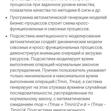
процессов при заданном уровне качества,
показатели качества по методике 6 сигм и др.
Программа автоматической генерации моделей
бизнес-процессов строит схемы кросс-
функциональных и сквозных процессов.
Подсистема имитационного моделирования
автоматически создаёт динамические модели
сквозных и кросс-функциональных процессов,
демонстрируя анимацию очередей и загрузки
ресурсов. Подсистема моделирует время
выполнения операций нормальным законом
распределения. Причем пользователь указывает
только минимальное и максимальное время
выполнения операций (
Т
min
,
Т
m
ах
), а система
генерирует на этих отрезках времени случайные
последовательности, распределенные по
нормальному закону, с математическим
ожиданием
m
op
= (Т
m
ах
+ Т
min
)/2
и
σ
= (Т
max
-
Т
min
)/4.
Подсистема имитационного