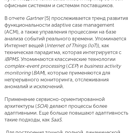
офисным системам и системам поставщиков.
В отчете
Gartner
[5] прослеживается тренд развития
функциональности adaptive case management
(ACM), а также управления процессами на базе
анализа событий реального времени. Упоминается
Интернет вещей (
Internet of Things (IoT
)), как
техническая парадигма, которая интегрируется с
iBPMS
. Упоминаются классические технологии
complex-event processing
(
CEP
) и
business activity
monitoring
(
BAM
), которые применяются для
непрерывного мониторинга, отслеживания
аномалий и исключений.
Применение сервисно-ориентированной
архитектуры (
SOA
) делают процессы более
адаптивными. Еще больше повышают адаптивность
такие подходы, как
SaaS
.
Для построения точной, полной, динамической