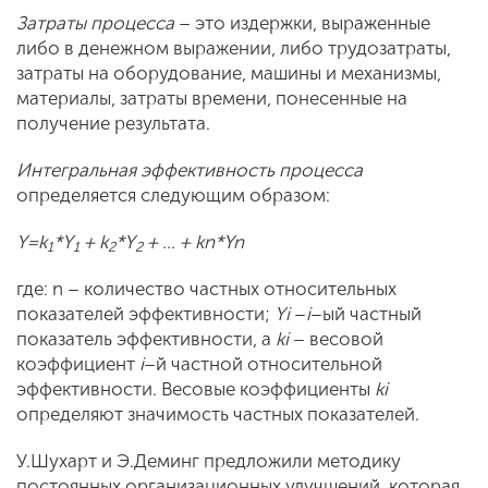
Затраты процесса
– это издержки, выраженные
либо в денежном выражении, либо трудозатраты,
затраты на оборудование, машины и механизмы,
материалы, затраты времени, понесенные на
получение результата.
Интегральная эффективность процесса
определяется следующим образом:
Y
=
k
*
Y
+
k
*
Y
+ … +
k
n
*
Y
n
1
1
2
2
где: n – количество частных относительных
показателей эффективности;
Y
i
–
i
–ый частный
показатель эффективности, а
k
i
– весовой
коэффициент
i
–й частной относительной
эффективности. Весовые коэффициенты
k
i
определяют значимость частных показателей.
У.Шухарт и Э.Деминг предложили методику
постоянных организационных улучшений, которая