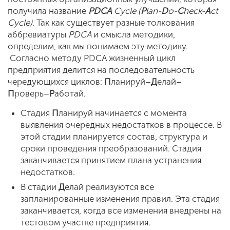
получила название
PDCA
Cycle (
P
lan-
D
o-
C
heck-
A
ct
Cycle)
. Так как существует разные толкования
аббревиатуры
PDCA
и смысла методики,
определим, как мы понимаем эту методику.
Согласно методу PDCA жизненный цикл
предприятия делится на последовательность
чередующихся циклов:
П
ланируй–
Д
елай–
П
роверь–
Р
аботай.
Стадия
П
ланируй
начинается с момента
выявления очередных недостатков в процессе. В
этой стадии планируется состав, структура и
сроки проведения преобразований. Стадия
заканчивается принятием плана устранения
недостатков.
В стадии
Д
елай
реализуются все
запланированные изменения правил. Эта стадия
заканчивается, когда все изменения внедрены на
тестовом участке предприятия.