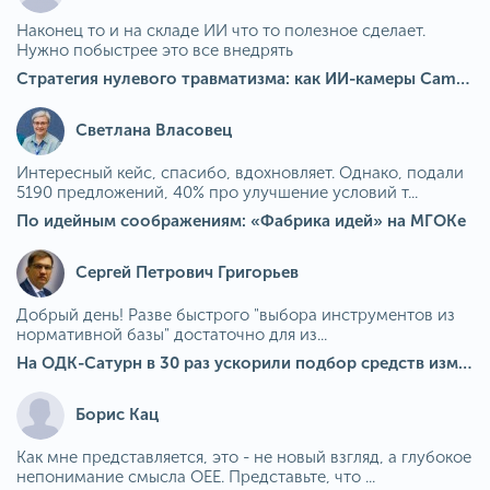
Наконец то и на складе ИИ что то полезное сделает.
Нужно побыстрее это все внедрять
Стратегия нулевого травматизма: как ИИ-камеры Camkord снижают риск наезда на пешехода при работе на погрузчике
Светлана Власовец
Интересный кейс, спасибо, вдохновляет. Однако, подали
5190 предложений, 40% про улучшение условий т...
По идейным соображениям: «Фабрика идей» на МГОКе
Сергей Петрович Григорьев
Добрый день! Разве быстрого "выбора инструментов из
нормативной базы" достаточно для из...
На ОДК-Сатурн в 30 раз ускорили подбор средств измерения для контроля качества продукции
Борис Кац
Как мне представляется, это - не новый взгляд, а глубокое
непонимание смысла OEE. Представьте, что ...