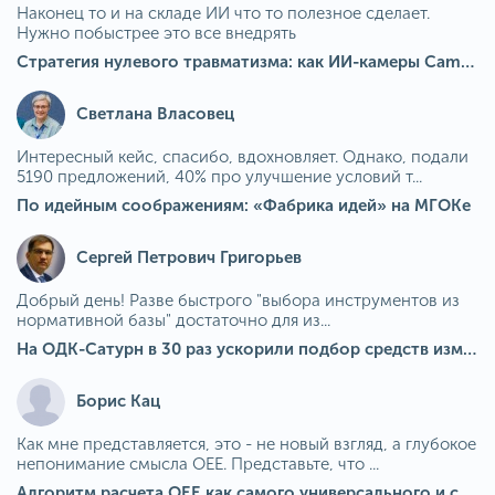
Наконец то и на складе ИИ что то полезное сделает.
Нужно побыстрее это все внедрять
Стратегия нулевого травматизма: как ИИ-камеры Camkord снижают риск наезда на пешехода при работе на погрузчике
Светлана Власовец
Интересный кейс, спасибо, вдохновляет. Однако, подали
5190 предложений, 40% про улучшение условий т...
По идейным соображениям: «Фабрика идей» на МГОКе
Сергей Петрович Григорьев
Добрый день! Разве быстрого "выбора инструментов из
нормативной базы" достаточно для из...
На ОДК-Сатурн в 30 раз ускорили подбор средств измерения для контроля качества продукции
Борис Кац
Как мне представляется, это - не новый взгляд, а глубокое
непонимание смысла OEE. Представьте, что ...
Алгоритм расчета ОЕЕ как самого универсального и современного показателя эффективности оборудования в мире