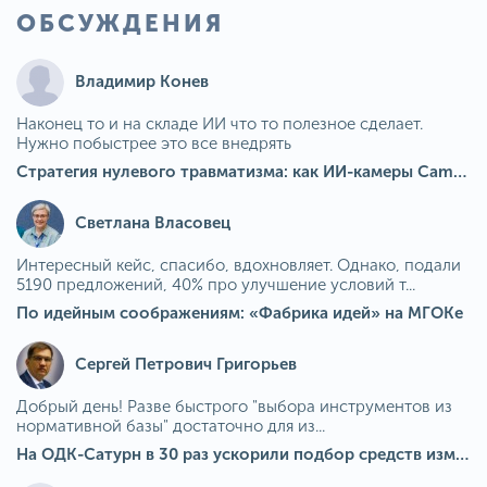
ОБСУЖДЕНИЯ
Владимир Конев
Наконец то и на складе ИИ что то полезное сделает.
Нужно побыстрее это все внедрять
Стратегия нулевого травматизма: как ИИ-камеры Camkord снижают риск наезда на пешехода при работе на погрузчике
Светлана Власовец
Интересный кейс, спасибо, вдохновляет. Однако, подали
5190 предложений, 40% про улучшение условий т...
По идейным соображениям: «Фабрика идей» на МГОКе
Сергей Петрович Григорьев
Добрый день! Разве быстрого "выбора инструментов из
нормативной базы" достаточно для из...
На ОДК-Сатурн в 30 раз ускорили подбор средств измерения для контроля качества продукции