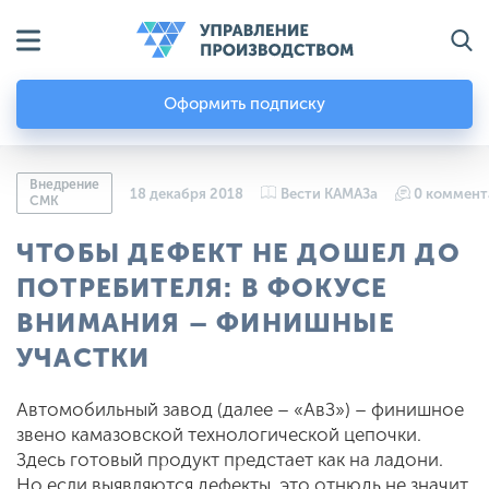
Оформить подписку
Внедрение
18 декабря 2018
Вести КАМАЗа
0 коммент
СМК
ЧТОБЫ ДЕФЕКТ НЕ ДОШЕЛ ДО
ПОТРЕБИТЕЛЯ: В ФОКУСЕ
ВНИМАНИЯ – ФИНИШНЫЕ
УЧАСТКИ
Автомобильный завод (далее – «АвЗ») – финишное
звено камазовской технологической цепочки.
Здесь готовый продукт предстает как на ладони.
Но если выявляются дефекты, это отнюдь не значит,