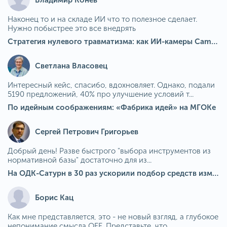
Наконец то и на складе ИИ что то полезное сделает.
Нужно побыстрее это все внедрять
Стратегия нулевого травматизма: как ИИ-камеры Camkord снижают риск наезда на пешехода при работе на погрузчике
Светлана Власовец
Интересный кейс, спасибо, вдохновляет. Однако, подали
5190 предложений, 40% про улучшение условий т...
По идейным соображениям: «Фабрика идей» на МГОКе
Сергей Петрович Григорьев
Добрый день! Разве быстрого "выбора инструментов из
нормативной базы" достаточно для из...
На ОДК-Сатурн в 30 раз ускорили подбор средств измерения для контроля качества продукции
Борис Кац
Как мне представляется, это - не новый взгляд, а глубокое
непонимание смысла OEE. Представьте, что ...