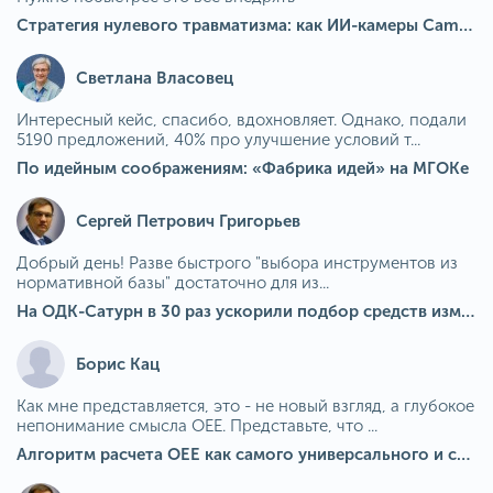
Стратегия нулевого травматизма: как ИИ-камеры Camkord снижают риск наезда на пешехода при работе на погрузчике
Светлана Власовец
Интересный кейс, спасибо, вдохновляет. Однако, подали
5190 предложений, 40% про улучшение условий т...
По идейным соображениям: «Фабрика идей» на МГОКе
Сергей Петрович Григорьев
Добрый день! Разве быстрого "выбора инструментов из
нормативной базы" достаточно для из...
На ОДК-Сатурн в 30 раз ускорили подбор средств измерения для контроля качества продукции
Борис Кац
Как мне представляется, это - не новый взгляд, а глубокое
непонимание смысла OEE. Представьте, что ...
Алгоритм расчета ОЕЕ как самого универсального и современного показателя эффективности оборудования в мире