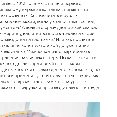
чиная с 2013 года мы с подачи первого
енежному выражению, так как поняли, что
о посчитать. Как посчитать в рублях
 рабочем месте, когда у станочника все под
рументом? А ведь это сразу дает резкий скачок
 измерить удовлетворенность человека своей
роизводства на площадке? Или как посчитать
оставление конструкторской документации
льные этапы? Можно, конечно, картировать
странения различных потерь. Но как перевести
нечно, сделав образцовый поток, можно
водительность и сколько денег сэкономлено, но
ится и применит у себя полученные знания, мы
 какое-то время станет заметно на уровне
нижаются, выручка и производительность труда