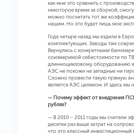
как мне это сравнить с производс
некоторое время за сборкой, смогу
можно посчитать тот же коэффицие
нашим. Но это будет лишь мое экс
Года четыре назад мы ездили в Евр
комплектующих. Заводы там совре
Вернулись с конкретными бенчмарк
соизмеримой себестоимости по ТВС
длинноцикловому оборудованию я д
АЭС не похожи на западные ни пар
Сложно провести такую прямую ана
является АЭС целиком. И здесь мы
— Почему эффект от внедрения ПСР
рублях?
— В 2010 – 2011 годы мы считали э
десятки раз выше затрат на сопро
что это классный инвестиционный 