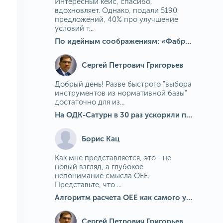
Интересный кейс, спасибо,
вдохновляет. Однако, подали 5190
предложений, 40% про улучшение
условий т...
По идейным соображениям: «Фабрика идей» на МГОКе
Сергей Петрович Григорьев
Добрый день! Разве быстрого "выбора
инструментов из нормативной базы"
достаточно для из...
На ОДК-Сатурн в 30 раз ускорили подбор средств измерения для контроля качества продукции
Борис Кац
Как мне представляется, это - не
новый взгляд, а глубокое
непонимание смысла OEE.
Представьте, что ...
Алгоритм расчета ОЕЕ как самого универсального и современного показателя эффективности оборудования в мире
Сергей Петрович Григорьев