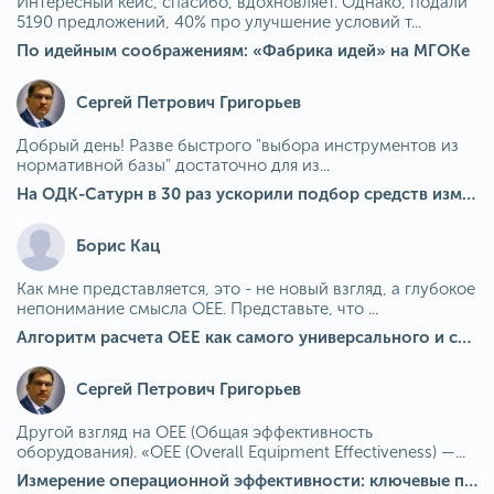
Интересный кейс, спасибо, вдохновляет. Однако, подали
5190 предложений, 40% про улучшение условий т...
По идейным соображениям: «Фабрика идей» на МГОКе
Сергей Петрович Григорьев
Добрый день! Разве быстрого "выбора инструментов из
нормативной базы" достаточно для из...
На ОДК-Сатурн в 30 раз ускорили подбор средств измерения для контроля качества продукции
Борис Кац
Как мне представляется, это - не новый взгляд, а глубокое
непонимание смысла OEE. Представьте, что ...
Алгоритм расчета ОЕЕ как самого универсального и современного показателя эффективности оборудования в мире
Сергей Петрович Григорьев
Другой взгляд на OEE (Общая эффективность
оборудования). «OEE (Overall Equipment Effectiveness) —...
Измерение операционной эффективности: ключевые показатели для непрерывного совершенствования