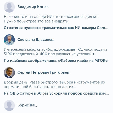
Владимир Конев
Наконец то и на складе ИИ что то полезное сделает.
Нужно побыстрее это все внедрять
Стратегия нулевого травматизма: как ИИ-камеры Camkord снижают риск наезда на пешехода при работе на погрузчике
Светлана Власовец
Интересный кейс, спасибо, вдохновляет. Однако, подали
5190 предложений, 40% про улучшение условий т...
По идейным соображениям: «Фабрика идей» на МГОКе
Сергей Петрович Григорьев
Добрый день! Разве быстрого "выбора инструментов из
нормативной базы" достаточно для из...
На ОДК-Сатурн в 30 раз ускорили подбор средств измерения для контроля качества продукции
Борис Кац