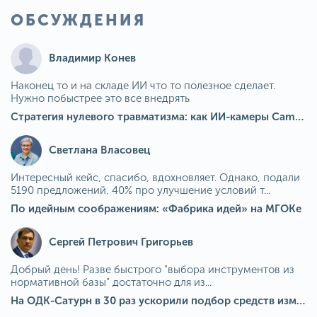
ОБСУЖДЕНИЯ
Владимир Конев
Наконец то и на складе ИИ что то полезное сделает.
Нужно побыстрее это все внедрять
Стратегия нулевого травматизма: как ИИ-камеры Camkord снижают риск наезда на пешехода при работе на погрузчике
Светлана Власовец
Интересный кейс, спасибо, вдохновляет. Однако, подали
5190 предложений, 40% про улучшение условий т...
По идейным соображениям: «Фабрика идей» на МГОКе
Сергей Петрович Григорьев
Добрый день! Разве быстрого "выбора инструментов из
нормативной базы" достаточно для из...
На ОДК-Сатурн в 30 раз ускорили подбор средств измерения для контроля качества продукции