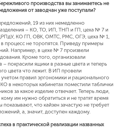
бережливого производства вы занимаетесь не
редложения от заводчан уже поступали?
редложений, 19 из них немедленно
зделения – КО, ТО, ИП, ТНП и ГП, цеха № 7 и
 ЦРПдУ, КО ГП, ОВК, ОМТС, РМС, ОГЭ, цеха № 1,
ся в процесс не торопятся. Приведу примеры
ий. Например, в цехе № 7 произвели
ования. Кроме того, организовали
 – покрасили ящики в разные цвета и теперь
ого цвета что лежит. В ИП провели
 учетом правил эргономики и рационального
 КО в некоторых кабинетах поместили таблички
иков за какое изделие отвечает. Теперь люди,
к кому им нужно обратиться и не тратят время
 показывают, что кайзен зачастую не требует
ожений, а, значит, доступен каждому.
спеха в практической реализации названных