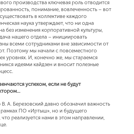
вого производства ключевая роль отводится
рованность, понимание, вовлеченность – вот
 существовать в коллективе каждого
нческая наука утверждает, что ни одна
на без изменения корпоративной культуры,
адача нашего отдела – инициировать
аны всеми сотрудниками вне зависимости от
ют. Поэтому мы начали с повсеместного
ех уровнях. И, конечно же, мы стараемся
никся идеями кайдзен и вносит полезные
цесс.
венчаются успехом, если не будут
ектором…
р В. А. Березовский давно обозначил важность
в рамках ПО «Иртыш», но и будущего
 что реализуется нами в этом направлении,
це.