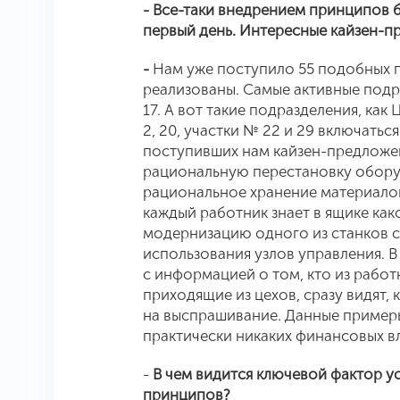
- Все-таки внедрением принципов 
первый день. Интересные кайзен-п
-
Нам уже поступило 55 подобных п
реализованы. Самые активные подра
17. А вот такие подразделения, как
2, 20, участки № 22 и 29 включать
поступивших нам кайзен-предложен
рациональную перестановку оборуд
рациональное хранение материалов
каждый работник знает в ящике как
модернизацию одного из станков с
использования узлов управления. В
с информацией о том, кто из работн
приходящие из цехов, сразу видят, 
на выспрашивание. Данные примеры
практически никаких финансовых вл
-
В чем видится ключевой фактор у
принципов?