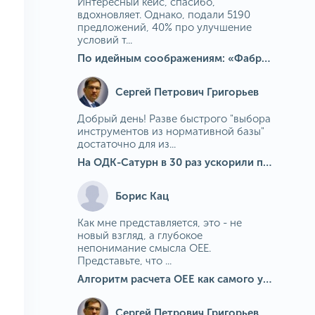
Интересный кейс, спасибо,
вдохновляет. Однако, подали 5190
предложений, 40% про улучшение
условий т...
По идейным соображениям: «Фабрика идей» на МГОКе
Сергей Петрович Григорьев
Добрый день! Разве быстрого "выбора
инструментов из нормативной базы"
достаточно для из...
На ОДК-Сатурн в 30 раз ускорили подбор средств измерения для контроля качества продукции
Борис Кац
Как мне представляется, это - не
новый взгляд, а глубокое
непонимание смысла OEE.
Представьте, что ...
Алгоритм расчета ОЕЕ как самого универсального и современного показателя эффективности оборудования в мире
Сергей Петрович Григорьев