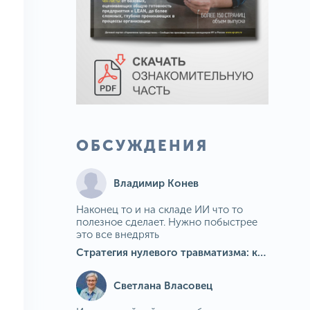
ОБСУЖДЕНИЯ
Владимир Конев
Наконец то и на складе ИИ что то
полезное сделает. Нужно побыстрее
это все внедрять
Стратегия нулевого травматизма: как ИИ-камеры Camkord снижают риск наезда на пешехода при работе на погрузчике
Светлана Власовец