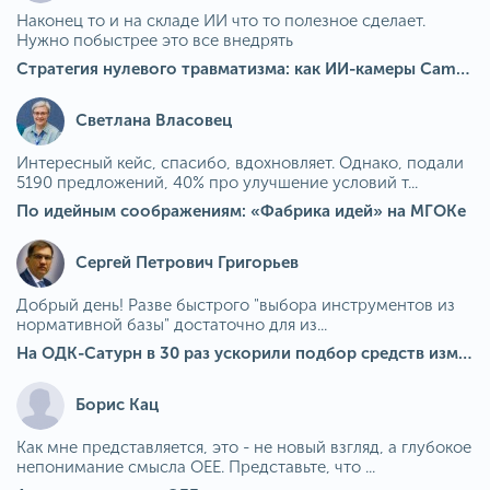
Наконец то и на складе ИИ что то полезное сделает.
Нужно побыстрее это все внедрять
Стратегия нулевого травматизма: как ИИ-камеры Camkord снижают риск наезда на пешехода при работе на погрузчике
Светлана Власовец
Интересный кейс, спасибо, вдохновляет. Однако, подали
5190 предложений, 40% про улучшение условий т...
По идейным соображениям: «Фабрика идей» на МГОКе
Сергей Петрович Григорьев
Добрый день! Разве быстрого "выбора инструментов из
нормативной базы" достаточно для из...
На ОДК-Сатурн в 30 раз ускорили подбор средств измерения для контроля качества продукции
Борис Кац
Как мне представляется, это - не новый взгляд, а глубокое
непонимание смысла OEE. Представьте, что ...