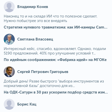
Владимир Конев
Наконец то и на складе ИИ что то полезное сделает.
Нужно побыстрее это все внедрять
Стратегия нулевого травматизма: как ИИ-камеры Camkord снижают риск наезда на пешехода при работе на погрузчике
Светлана Власовец
Интересный кейс, спасибо, вдохновляет. Однако, подали
5190 предложений, 40% про улучшение условий т...
По идейным соображениям: «Фабрика идей» на МГОКе
Сергей Петрович Григорьев
Добрый день! Разве быстрого "выбора инструментов из
нормативной базы" достаточно для из...
На ОДК-Сатурн в 30 раз ускорили подбор средств измерения для контроля качества продукции
Борис Кац