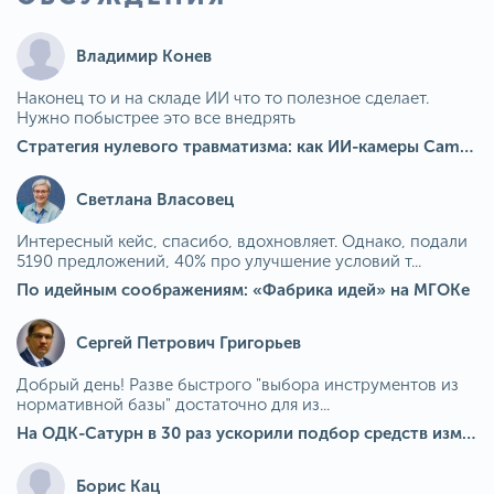
Владимир Конев
Наконец то и на складе ИИ что то полезное сделает.
Нужно побыстрее это все внедрять
Стратегия нулевого травматизма: как ИИ-камеры Camkord снижают риск наезда на пешехода при работе на погрузчике
Светлана Власовец
Интересный кейс, спасибо, вдохновляет. Однако, подали
5190 предложений, 40% про улучшение условий т...
По идейным соображениям: «Фабрика идей» на МГОКе
Сергей Петрович Григорьев
Добрый день! Разве быстрого "выбора инструментов из
нормативной базы" достаточно для из...
На ОДК-Сатурн в 30 раз ускорили подбор средств измерения для контроля качества продукции
Борис Кац