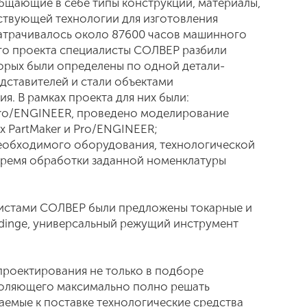
бщающие в себе типы конструкций, материалы,
ствующей технологии для изготовления
атрачивалось около 87600 часов машинного
го проекта специалисты СОЛВЕР разбили
оторых были определены по одной детали-
дставителей и стали объектами
. В рамках проекта для них были:
Pro/ENGINEER, проведено моделирование
х PartMaker и Pro/ENGINEER;
необходимого оборудования, технологической
время обработки заданной номенклатуры
листами СОЛВЕР были предложены токарные и
dinge, универсальный режущий инструмент
проектирования не только в подборе
воляющего максимально полно решать
аемые к поставке технологические средства