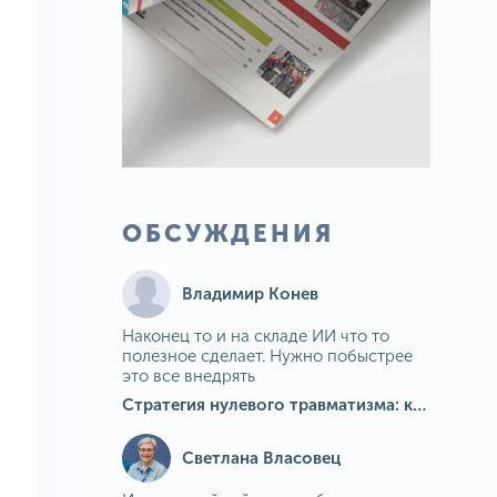
ОБСУЖДЕНИЯ
Владимир Конев
Наконец то и на складе ИИ что то
полезное сделает. Нужно побыстрее
это все внедрять
Стратегия нулевого травматизма: как ИИ-камеры Camkord снижают риск наезда на пешехода при работе на погрузчике
Светлана Власовец