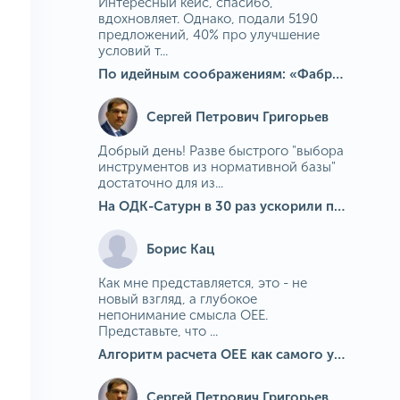
Интересный кейс, спасибо,
вдохновляет. Однако, подали 5190
предложений, 40% про улучшение
условий т...
По идейным соображениям: «Фабрика идей» на МГОКе
Сергей Петрович Григорьев
Добрый день! Разве быстрого "выбора
инструментов из нормативной базы"
достаточно для из...
На ОДК-Сатурн в 30 раз ускорили подбор средств измерения для контроля качества продукции
Борис Кац
Как мне представляется, это - не
новый взгляд, а глубокое
непонимание смысла OEE.
Представьте, что ...
Алгоритм расчета ОЕЕ как самого универсального и современного показателя эффективности оборудования в мире
Сергей Петрович Григорьев