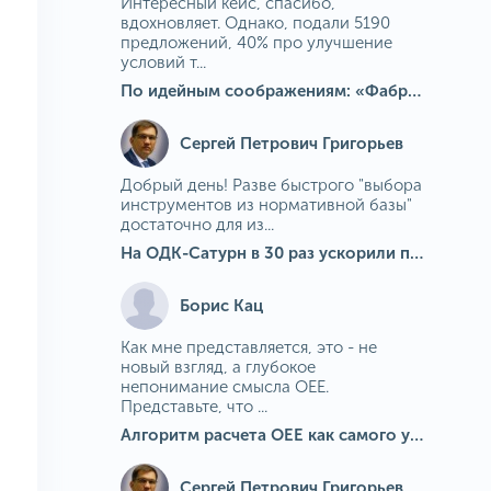
Интересный кейс, спасибо,
вдохновляет. Однако, подали 5190
предложений, 40% про улучшение
условий т...
По идейным соображениям: «Фабрика идей» на МГОКе
Сергей Петрович Григорьев
Добрый день! Разве быстрого "выбора
инструментов из нормативной базы"
достаточно для из...
На ОДК-Сатурн в 30 раз ускорили подбор средств измерения для контроля качества продукции
Борис Кац
Как мне представляется, это - не
новый взгляд, а глубокое
непонимание смысла OEE.
Представьте, что ...
Алгоритм расчета ОЕЕ как самого универсального и современного показателя эффективности оборудования в мире
Сергей Петрович Григорьев