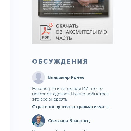
ОБСУЖДЕНИЯ
Владимир Конев
Наконец то и на складе ИИ что то
полезное сделает. Нужно побыстрее
это все внедрять
Стратегия нулевого травматизма: как ИИ-камеры Camkord снижают риск наезда на пешехода при работе на погрузчике
Светлана Власовец