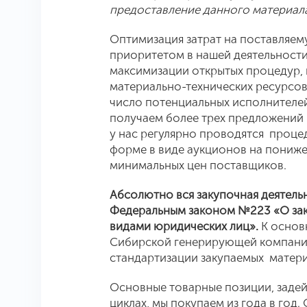
предоставление данного материала
Оптимизация затрат на поставляем
приоритетом в нашей деятельности
максимизации открытых процедур, 
материально-технических ресурсов
число потенциальных исполнителей 
получаем более трех предложений 
у нас регулярно проводятся процед
форме в виде аукционов на пониже
минимальных цен поставщиков.
Абсолютно вся закупочная деятель
Федеральным законом №223 «О заку
видами юридических лиц».
К основ
Сибирской генерирующей компании
стандартизации закупаемых матери
Основные товарные позиции, заде
циклах, мы покупаем из года в год