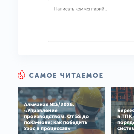
САМОЕ ЧИТАЕМОЕ
Альманах №3/2026.
«Управление
Береж
производством. От 5S до
в ТПК 
пока-йоке: как победить
поряд
хаос в процессах»
систе