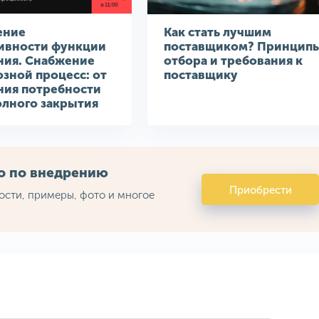
ение
Как стать лучшим
ивности функции
поставщиком? Принцип
ния. Снабжение
отбора и требования к
озной процесс: от
поставщику
ния потребности
олного закрытия
во по внедрению
Приобрести
ости, примеры, фото и многое