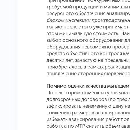
При проведении конкурентных про
требуемой продукции и минимально
ресурсного обеспечения анализи
блоком инспекции производствен
только после этого уже принимает 
этом минимальную стоимость. Наи
выбор основного оборудования для
оборудования невозможно проверить
средств объективного контроля ка
десятки лет, зачастую на предельн
приобреталось в рамках реализации
привлечение сторонних сюрвейерс
Помимо оценки качества мы ведем
По некоторым номенклатурным кат
долгосрочных договоров (до трех л
зафиксировать неизменную цену на
снижению размеров авансирования 
избежать авансирования работ пол
работ), а по МТР снизить объем ава