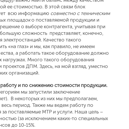
цедур важно найти баланс между качеством
й ее стоимостью. В этой связи блок
рует всю информацию
совместно с техническим
ных площадок
о поставляемой продукции и
решение о выборе контрагента, учитывая при
большую сложность представляет, конечно,
 электростанций. Качество такого
 «на глаз» и мы, как правило, не имеем
чества, а работать такое оборудование должно
ых нагрузках. Много такого оборудования
 проектов ДПМ. Здесь, на мой взгляд, уместно
ких организаций.
 работу и по снижению стоимости продукции.
егориям мы запустили заключение
ет). В некоторых из них мы предполагаем,
 весь период. Также мы ведем работу по
за поставляемые МТР и услуги. Наша цель –
ностью (за исключением каких-то специальных
нсов до 10-15%.