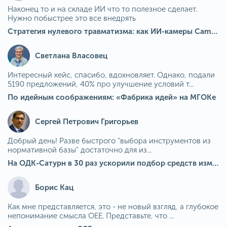
Наконец то и на складе ИИ что то полезное сделает.
Нужно побыстрее это все внедрять
Стратегия нулевого травматизма: как ИИ-камеры Camkord снижают риск наезда на пешехода при работе на погрузчике
Светлана Власовец
Интересный кейс, спасибо, вдохновляет. Однако, подали
5190 предложений, 40% про улучшение условий т...
По идейным соображениям: «Фабрика идей» на МГОКе
Сергей Петрович Григорьев
Добрый день! Разве быстрого "выбора инструментов из
нормативной базы" достаточно для из...
На ОДК-Сатурн в 30 раз ускорили подбор средств измерения для контроля качества продукции
Борис Кац
Как мне представляется, это - не новый взгляд, а глубокое
непонимание смысла OEE. Представьте, что ...