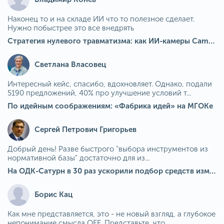
Наконец то и на складе ИИ что то полезное сделает.
Нужно побыстрее это все внедрять
Стратегия нулевого травматизма: как ИИ-камеры Camkord снижают риск наезда на пешехода при работе на погрузчике
Светлана Власовец
Интересный кейс, спасибо, вдохновляет. Однако, подали
5190 предложений, 40% про улучшение условий т...
По идейным соображениям: «Фабрика идей» на МГОКе
Сергей Петрович Григорьев
Добрый день! Разве быстрого "выбора инструментов из
нормативной базы" достаточно для из...
На ОДК-Сатурн в 30 раз ускорили подбор средств измерения для контроля качества продукции
Борис Кац
Как мне представляется, это - не новый взгляд, а глубокое
непонимание смысла OEE. Представьте, что ...