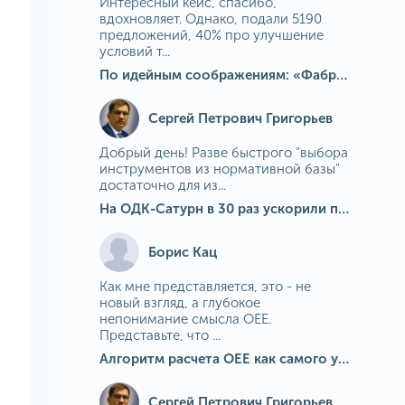
Интересный кейс, спасибо,
вдохновляет. Однако, подали 5190
предложений, 40% про улучшение
условий т...
По идейным соображениям: «Фабрика идей» на МГОКе
Сергей Петрович Григорьев
Добрый день! Разве быстрого "выбора
инструментов из нормативной базы"
достаточно для из...
На ОДК-Сатурн в 30 раз ускорили подбор средств измерения для контроля качества продукции
Борис Кац
Как мне представляется, это - не
новый взгляд, а глубокое
непонимание смысла OEE.
Представьте, что ...
Алгоритм расчета ОЕЕ как самого универсального и современного показателя эффективности оборудования в мире
Сергей Петрович Григорьев