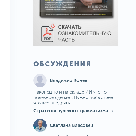
ОБСУЖДЕНИЯ
Владимир Конев
Наконец то и на складе ИИ что то
полезное сделает. Нужно побыстрее
это все внедрять
Стратегия нулевого травматизма: как ИИ-камеры Camkord снижают риск наезда на пешехода при работе на погрузчике
Светлана Власовец