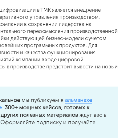
ифровизации в ТМК является внедрение
еративного управления производством.
компании в сохранении лидерства на
ентального переосмысления производственной
ройки действующей бизнес-модели с учетом
новейших программных продуктов. Для
вности и качества функционирования
иятий компании в ходе цифровой
ы в производстве предстоит вывести на новый
кальное
мы публикуем в
альманахе
»
.
300+ мощных кейсов, готовых к
 других полезных материалов
ждут вас в
 Оформляйте подписку и получайте