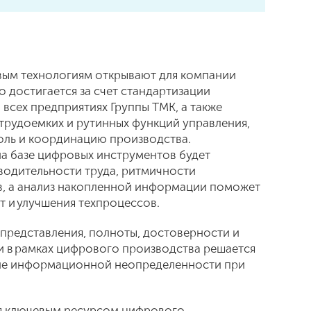
вым технологиям открывают для компании
о достигается за счет стандартизации
всех предприятиях Группы ТМК, а также
рудоемких и рутинных функций управления,
роль и координацию производства.
а базе цифровых инструментов будет
одительности труда, ритмичности
в, а анализ накопленной информации поможет
т и улучшения техпроцессов.
 представления, полноты, достоверности и
 в рамках цифрового производства решается
ние информационной неопределенности при
я ключевым ресурсом цифрового