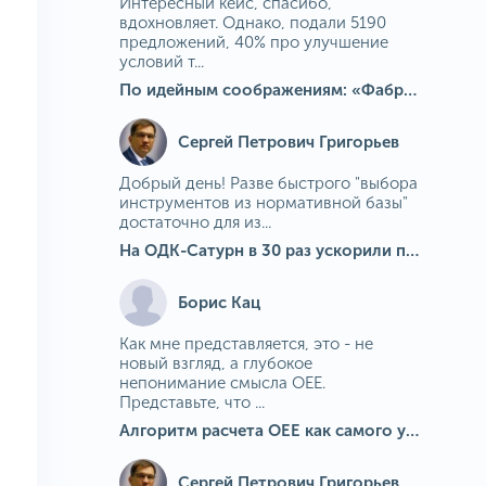
Интересный кейс, спасибо,
вдохновляет. Однако, подали 5190
предложений, 40% про улучшение
условий т...
По идейным соображениям: «Фабрика идей» на МГОКе
Сергей Петрович Григорьев
Добрый день! Разве быстрого "выбора
инструментов из нормативной базы"
достаточно для из...
На ОДК-Сатурн в 30 раз ускорили подбор средств измерения для контроля качества продукции
Борис Кац
Как мне представляется, это - не
новый взгляд, а глубокое
непонимание смысла OEE.
Представьте, что ...
Алгоритм расчета ОЕЕ как самого универсального и современного показателя эффективности оборудования в мире
Сергей Петрович Григорьев