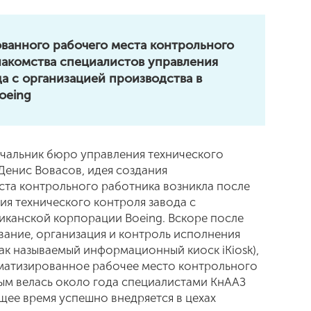
ванного рабочего места контрольного
накомства специалистов управления
да с организацией производства в
oeing
ачальник бюро управления технического
 Денис Вовасов, идея создания
та контрольного работника возникла после
ия технического контроля завода с
иканской корпорации Boeing. Вскоре после
вание, организация и контроль исполнения
ак называемый информационный киоск iKiosk),
оматизированное рабочее место контрольного
ым велась около года специалистами КнААЗ
ящее время успешно внедряется в цехах