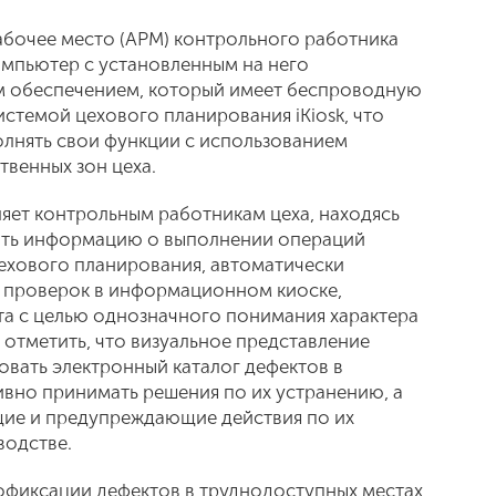
бочее место (АРМ) контрольного работника
мпьютер с установленным на него
 обеспечением, который имеет беспроводную
стемой цехового планирования iKiosk, что
лнять свои функции с использованием
твенных зон цеха.
яет контрольным работникам цеха, находясь
сить информацию о выполнении операций
цехового планирования, автоматически
 проверок в информационном киоске,
а с целью однозначного понимания характера
 отметить, что визуальное представление
вать электронный каталог дефектов в
вно принимать решения по их устранению, а
щие и предупреждающие действия по их
водстве.
тофиксации дефектов в труднодоступных местах