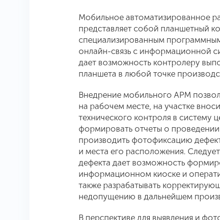
Мобильное автоматизированное ра
представляет собой планшетный ко
специализированным программным
онлайн-связь с информационной си
дает возможность контролеру выпо
планшета в любой точке производс
Внедрение мобильного АРМ позвол
на рабочем месте, на участке вно
технического контроля в систему 
формировать отчеты о проведении
производить фотофиксацию дефект
и места его расположения. Следует
дефекта дает возможность формиро
информационном киоске и операти
также разрабатывать корректирую
недопущению в дальнейшем произ
В перспективе для выявления и фо