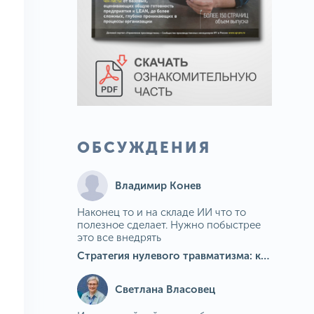
ОБСУЖДЕНИЯ
Владимир Конев
Наконец то и на складе ИИ что то
полезное сделает. Нужно побыстрее
это все внедрять
Стратегия нулевого травматизма: как ИИ-камеры Camkord снижают риск наезда на пешехода при работе на погрузчике
Светлана Власовец