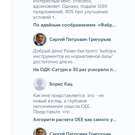
Интересный кейс, спасибо,
вдохновляет. Однако, подали 5190
предложений, 40% про улучшение
условий т...
По идейным соображениям: «Фабрика идей» на МГОКе
Сергей Петрович Григорьев
Добрый день! Разве быстрого "выбора
инструментов из нормативной базы"
достаточно для из...
На ОДК-Сатурн в 30 раз ускорили подбор средств измерения для контроля качества продукции
Борис Кац
Как мне представляется, это - не
новый взгляд, а глубокое
непонимание смысла OEE.
Представьте, что ...
Алгоритм расчета ОЕЕ как самого универсального и современного показателя эффективности оборудования в мире
Сергей Петрович Григорьев