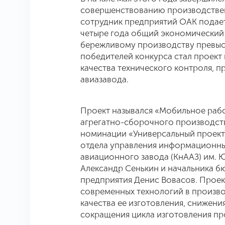
совершенствованию производствен
сотрудник предприятий ОАК подает
четыре года общий экономический
бережливому производству превыси
победителей конкурса стал проект
качества технического контроля,
авиазавода.
Проект назывался «Мобильное раб
агрегатно-сборочного производства
номинации «Универсальный проект»
отдела управления информационн
авиационного завода (КнААЗ) им. Ю
Александр Сенькин и начальника б
предприятия Денис Вовасов. Проек
современных технологий в произв
качества ее изготовления, снижени
сокращения цикла изготовления п