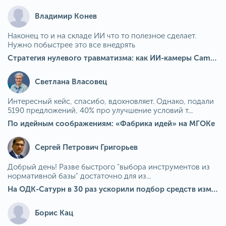
Владимир Конев
Наконец то и на складе ИИ что то полезное сделает.
Нужно побыстрее это все внедрять
Стратегия нулевого травматизма: как ИИ-камеры Camkord снижают риск наезда на пешехода при работе на погрузчике
Светлана Власовец
Интересный кейс, спасибо, вдохновляет. Однако, подали
5190 предложений, 40% про улучшение условий т...
По идейным соображениям: «Фабрика идей» на МГОКе
Сергей Петрович Григорьев
Добрый день! Разве быстрого "выбора инструментов из
нормативной базы" достаточно для из...
На ОДК-Сатурн в 30 раз ускорили подбор средств измерения для контроля качества продукции
Борис Кац