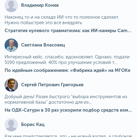
Владимир Конев
Наконец то и на складе ИИ что то полезное сделает.
Нужно побыстрее это все внедрять
Стратегия нулевого травматизма: как ИИ-камеры Camkord снижают риск наезда на пешехода при работе на погрузчике
Светлана Власовец
Интересный кейс, спасибо, вдохновляет. Однако, подали
5190 предложений, 40% про улучшение условий т...
По идейным соображениям: «Фабрика идей» на МГОКе
Сергей Петрович Григорьев
Добрый день! Разве быстрого "выбора инструментов из
нормативной базы" достаточно для из...
На ОДК-Сатурн в 30 раз ускорили подбор средств измерения для контроля качества продукции
Борис Кац
Как мне представляется, это - не новый взгляд, а глубокое