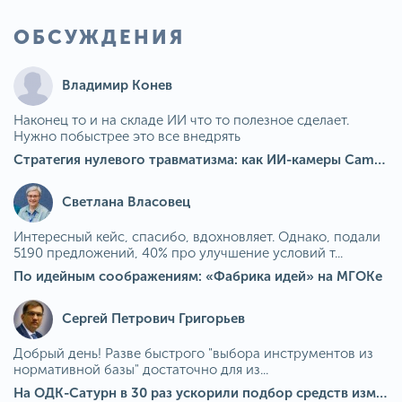
ОБСУЖДЕНИЯ
Владимир Конев
Наконец то и на складе ИИ что то полезное сделает.
Нужно побыстрее это все внедрять
Стратегия нулевого травматизма: как ИИ-камеры Camkord снижают риск наезда на пешехода при работе на погрузчике
Светлана Власовец
Интересный кейс, спасибо, вдохновляет. Однако, подали
5190 предложений, 40% про улучшение условий т...
По идейным соображениям: «Фабрика идей» на МГОКе
Сергей Петрович Григорьев
Добрый день! Разве быстрого "выбора инструментов из
нормативной базы" достаточно для из...
На ОДК-Сатурн в 30 раз ускорили подбор средств измерения для контроля качества продукции