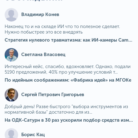
Владимир Конев
Наконец то и на складе ИИ что то полезное сделает.
Нужно побыстрее это все внедрять
Стратегия нулевого травматизма: как ИИ-камеры Camkord снижают риск наезда на пешехода при работе на погрузчике
Светлана Власовец
Интересный кейс, спасибо, вдохновляет. Однако, подали
5190 предложений, 40% про улучшение условий т...
По идейным соображениям: «Фабрика идей» на МГОКе
Сергей Петрович Григорьев
Добрый день! Разве быстрого "выбора инструментов из
нормативной базы" достаточно для из...
На ОДК-Сатурн в 30 раз ускорили подбор средств измерения для контроля качества продукции
Борис Кац